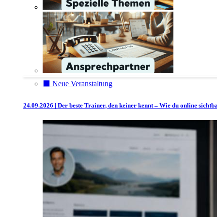
⬛️ Neue Veranstaltung
24.09.2026 | Der beste Trainer, den keiner kennt – Wie du online sicht