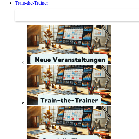
Train-the-Trainer
Train-the-Trainer