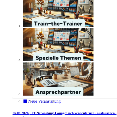
⬛️ Neue Veranstaltung
26.08.2026 | TT-Networking-Lounge: sich kennenlernen - austauschen -