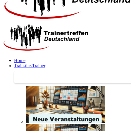
Home
Train-the-Trainer
Train-the-Trainer