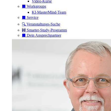
Video-Kurse
⬛️ Workgroups
KI-MasterMind-Team
⬛️ Service
🔍 Veranstaltungs-Suche
🚧 Smarter-Study-Programm
⬛️ Dein Ansprechpartner