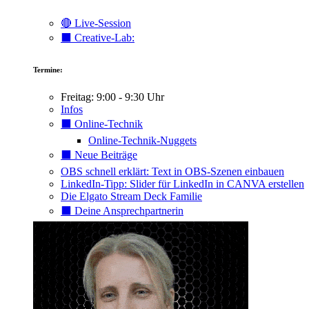
🔴 Live-Session
⬛️ Creative-Lab:
Termine:
Freitag: 9:00 - 9:30 Uhr
Infos
⬛️ Online-Technik
Online-Technik-Nuggets
⬛️ Neue Beiträge
OBS schnell erklärt: Text in OBS-Szenen einbauen
LinkedIn-Tipp: Slider für LinkedIn in CANVA erstellen
Die Elgato Stream Deck Familie
⬛️ Deine Ansprechpartnerin