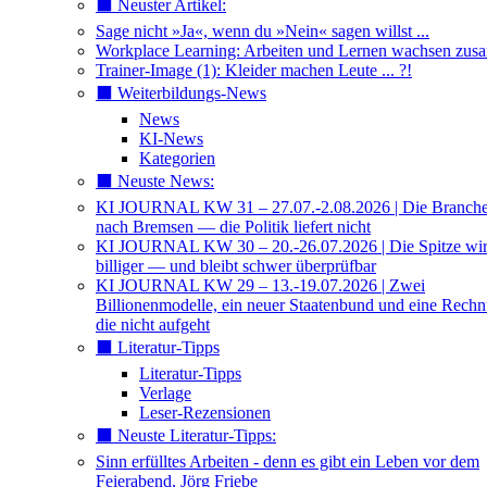
⬛️ Neuster Artikel:
Sage nicht »Ja«, wenn du »Nein« sagen willst ...
Workplace Learning: Arbeiten und Lernen wachsen zu
Trainer-Image (1): Kleider machen Leute ... ?!
⬛️ Weiterbildungs-News
News
KI-News
Kategorien
⬛️ Neuste News:
KI JOURNAL KW 31 – 27.07.-2.08.2026 | Die Branche 
nach Bremsen — die Politik liefert nicht
KI JOURNAL KW 30 – 20.-26.07.2026 | Die Spitze wi
billiger — und bleibt schwer überprüfbar
KI JOURNAL KW 29 – 13.-19.07.2026 | Zwei
Billionenmodelle, ein neuer Staatenbund und eine Rech
die nicht aufgeht
⬛️ Literatur-Tipps
Literatur-Tipps
Verlage
Leser-Rezensionen
⬛️ Neuste Literatur-Tipps:
Sinn erfülltes Arbeiten - denn es gibt ein Leben vor dem
Feierabend, Jörg Friebe