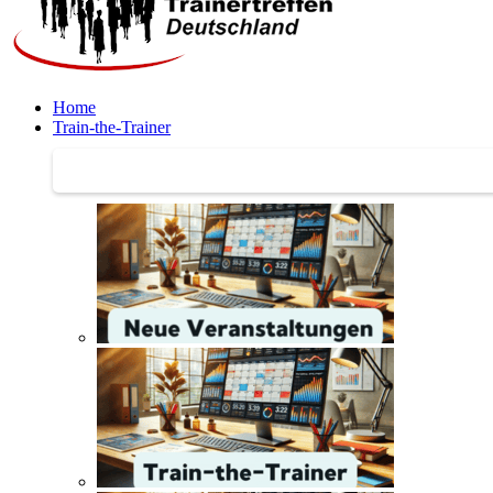
Home
Train-the-Trainer
Train-the-Trainer