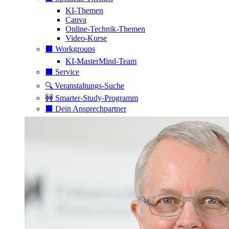
KI-Themen
Canva
Online-Technik-Themen
Video-Kurse
⬛️ Workgroups
KI-MasterMind-Team
⬛️ Service
🔍 Veranstaltungs-Suche
🚧 Smarter-Study-Programm
⬛️ Dein Ansprechpartner