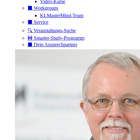
Video-Kurse
⬛️ Workgroups
KI-MasterMind-Team
⬛️ Service
🔍 Veranstaltungs-Suche
🚧 Smarter-Study-Programm
⬛️ Dein Ansprechpartner