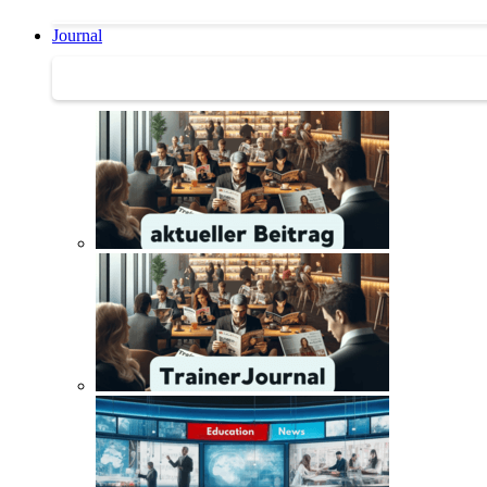
Journal
Journal | Weiterbildungs-News | Literatur-Tipps