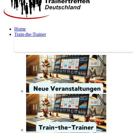
Home
Train-the-Trainer
Train-the-Trainer