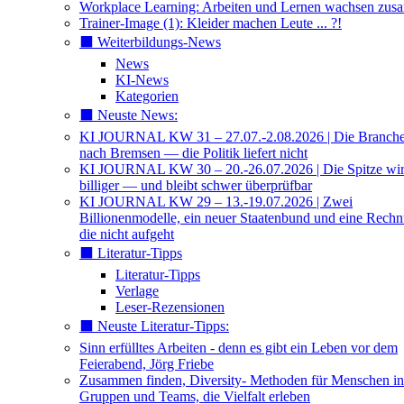
Workplace Learning: Arbeiten und Lernen wachsen zu
Trainer-Image (1): Kleider machen Leute ... ?!
⬛️ Weiterbildungs-News
News
KI-News
Kategorien
⬛️ Neuste News:
KI JOURNAL KW 31 – 27.07.-2.08.2026 | Die Branche 
nach Bremsen — die Politik liefert nicht
KI JOURNAL KW 30 – 20.-26.07.2026 | Die Spitze wi
billiger — und bleibt schwer überprüfbar
KI JOURNAL KW 29 – 13.-19.07.2026 | Zwei
Billionenmodelle, ein neuer Staatenbund und eine Rech
die nicht aufgeht
⬛️ Literatur-Tipps
Literatur-Tipps
Verlage
Leser-Rezensionen
⬛️ Neuste Literatur-Tipps:
Sinn erfülltes Arbeiten - denn es gibt ein Leben vor dem
Feierabend, Jörg Friebe
Zusammen finden, Diversity- Methoden für Menschen in
Gruppen und Teams, die Vielfalt erleben