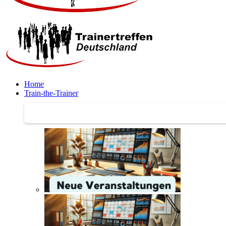
Home
Train-the-Trainer
Train-the-Trainer