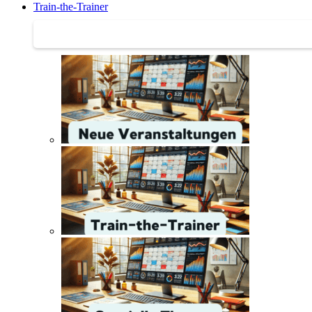
Train-the-Trainer
Train-the-Trainer