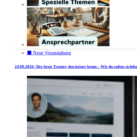
⬛️ Neue Veranstaltung
24.09.2026 | Der beste Trainer, den keiner kennt – Wie du online sicht