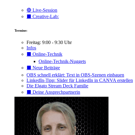
🔴 Live-Session
⬛️ Creative-Lab:
Termine:
Freitag: 9:00 - 9:30 Uhr
Infos
⬛️ Online-Technik
Online-Technik-Nuggets
⬛️ Neue Beiträge
OBS schnell erklärt: Text in OBS-Szenen einbauen
LinkedIn-Tipp: Slider für LinkedIn in CANVA erstellen
Die Elgato Stream Deck Familie
⬛️ Deine Ansprechpartnerin