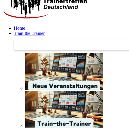
Home
Train-the-Trainer
Train-the-Trainer