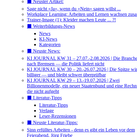
⬛️ Neuster Artikel:
Sage nicht »Ja«, wenn du »Nein« sagen willst ...
Workplace Learning: Arbeiten und Lernen wachsen zu
Trainer-Image (1): Kleider machen Leute ... ?!
⬛️ Weiterbildungs-News
News
KI-News
Kategorien
⬛️ Neuste News:
KI JOURNAL KW 31 – 27.07.-2.08.2026 | Die Branche 
nach Bremsen — die Politik liefert nicht
KI JOURNAL KW 30 – 20.-26.07.2026 | Die Spitze wi
billiger — und bleibt schwer überprüfbar
KI JOURNAL KW 29 – 13.-19.07.2026 | Zwei
Billionenmodelle, ein neuer Staatenbund und eine Rech
die nicht aufgeht
⬛️ Literatur-Tipps
Literatur-Tipps
Verlage
Leser-Rezensionen
⬛️ Neuste Literatur-Tipps:
Sinn erfülltes Arbeiten - denn es gibt ein Leben vor dem
Feierabend, Jörg Friebe