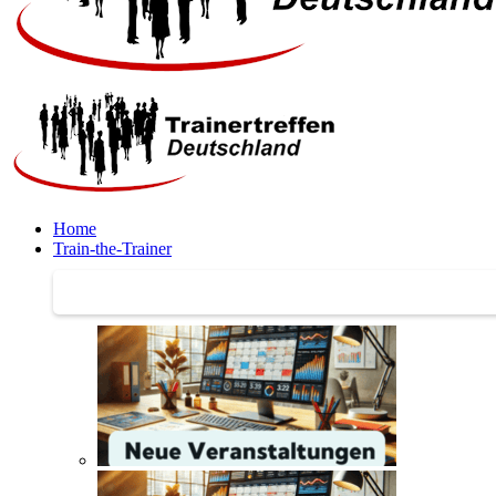
Home
Train-the-Trainer
Train-the-Trainer