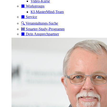
Video-Kurse
⬛️ Workgroups
KI-MasterMind-Team
⬛️ Service
🔍 Veranstaltungs-Suche
🚧 Smarter-Study-Programm
⬛️ Dein Ansprechpartner