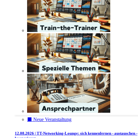
⬛️ Neue Veranstaltung
12.08.2026 | TT-Networking-Lounge: sich kennenlernen - austauschen -