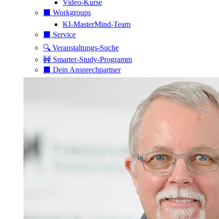
Video-Kurse
⬛️ Workgroups
KI-MasterMind-Team
⬛️ Service
🔍 Veranstaltungs-Suche
🚧 Smarter-Study-Programm
⬛️ Dein Ansprechpartner