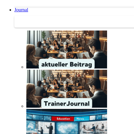
Journal
Journal | Weiterbildungs-News | Literatur-Tipps