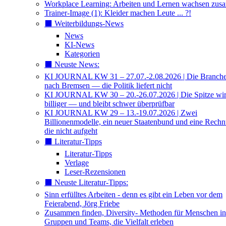
Workplace Learning: Arbeiten und Lernen wachsen zu
Trainer-Image (1): Kleider machen Leute ... ?!
⬛️ Weiterbildungs-News
News
KI-News
Kategorien
⬛️ Neuste News:
KI JOURNAL KW 31 – 27.07.-2.08.2026 | Die Branche 
nach Bremsen — die Politik liefert nicht
KI JOURNAL KW 30 – 20.-26.07.2026 | Die Spitze wi
billiger — und bleibt schwer überprüfbar
KI JOURNAL KW 29 – 13.-19.07.2026 | Zwei
Billionenmodelle, ein neuer Staatenbund und eine Rech
die nicht aufgeht
⬛️ Literatur-Tipps
Literatur-Tipps
Verlage
Leser-Rezensionen
⬛️ Neuste Literatur-Tipps:
Sinn erfülltes Arbeiten - denn es gibt ein Leben vor dem
Feierabend, Jörg Friebe
Zusammen finden, Diversity- Methoden für Menschen in
Gruppen und Teams, die Vielfalt erleben