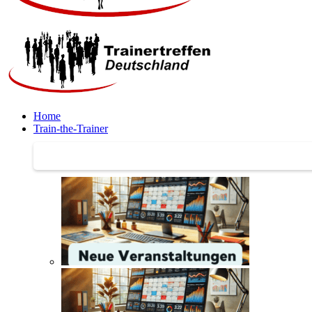
Home
Train-the-Trainer
Train-the-Trainer