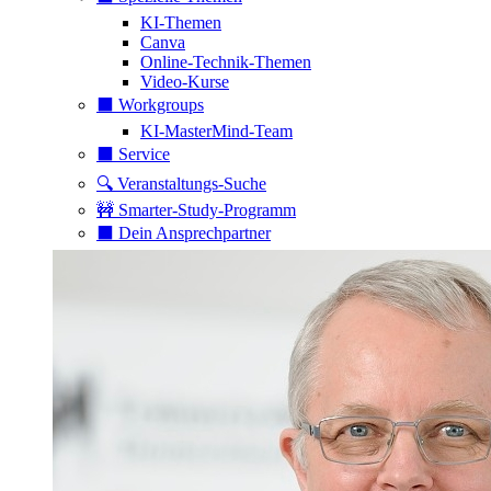
KI-Themen
Canva
Online-Technik-Themen
Video-Kurse
⬛️ Workgroups
KI-MasterMind-Team
⬛️ Service
🔍 Veranstaltungs-Suche
🚧 Smarter-Study-Programm
⬛️ Dein Ansprechpartner