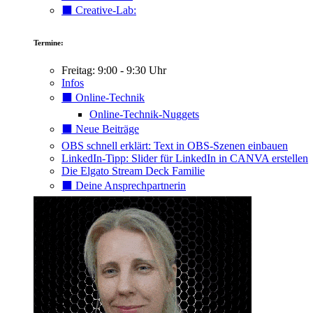
⬛️ Creative-Lab:
Termine:
Freitag: 9:00 - 9:30 Uhr
Infos
⬛️ Online-Technik
Online-Technik-Nuggets
⬛️ Neue Beiträge
OBS schnell erklärt: Text in OBS-Szenen einbauen
LinkedIn-Tipp: Slider für LinkedIn in CANVA erstellen
Die Elgato Stream Deck Familie
⬛️ Deine Ansprechpartnerin