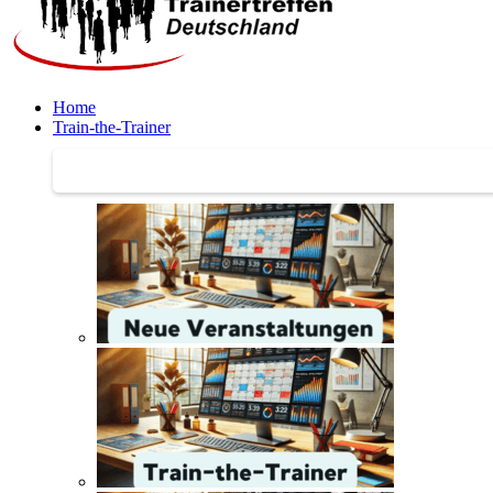
Home
Train-the-Trainer
Train-the-Trainer