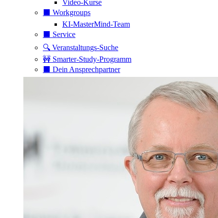
Video-Kurse
⬛️ Workgroups
KI-MasterMind-Team
⬛️ Service
🔍 Veranstaltungs-Suche
🚧 Smarter-Study-Programm
⬛️ Dein Ansprechpartner