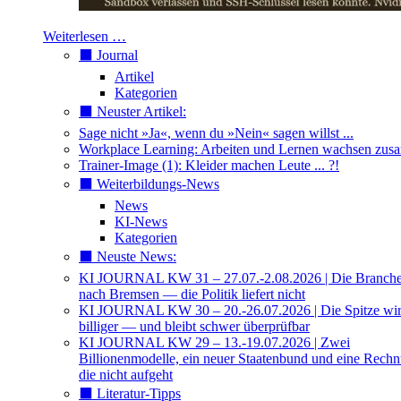
Weiterlesen …
⬛️ Journal
Artikel
Kategorien
⬛️ Neuster Artikel:
Sage nicht »Ja«, wenn du »Nein« sagen willst ...
Workplace Learning: Arbeiten und Lernen wachsen zu
Trainer-Image (1): Kleider machen Leute ... ?!
⬛️ Weiterbildungs-News
News
KI-News
Kategorien
⬛️ Neuste News:
KI JOURNAL KW 31 – 27.07.-2.08.2026 | Die Branche 
nach Bremsen — die Politik liefert nicht
KI JOURNAL KW 30 – 20.-26.07.2026 | Die Spitze wi
billiger — und bleibt schwer überprüfbar
KI JOURNAL KW 29 – 13.-19.07.2026 | Zwei
Billionenmodelle, ein neuer Staatenbund und eine Rech
die nicht aufgeht
⬛️ Literatur-Tipps