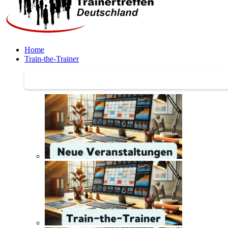
Home
Train-the-Trainer
Train-the-Trainer