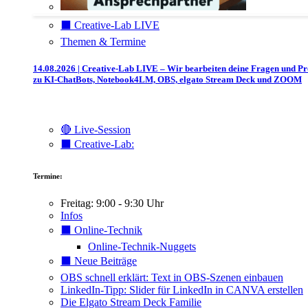
⬛️ Creative-Lab LIVE
Themen & Termine
14.08.2026 | Creative-Lab LIVE – Wir bearbeiten deine Fragen und P
zu KI-ChatBots, Notebook4LM, OBS, elgato Stream Deck und ZOOM
🔴 Live-Session
⬛️ Creative-Lab:
Termine:
Freitag: 9:00 - 9:30 Uhr
Infos
⬛️ Online-Technik
Online-Technik-Nuggets
⬛️ Neue Beiträge
OBS schnell erklärt: Text in OBS-Szenen einbauen
LinkedIn-Tipp: Slider für LinkedIn in CANVA erstellen
Die Elgato Stream Deck Familie