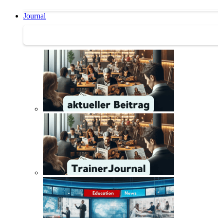
Journal
Journal | Weiterbildungs-News | Literatur-Tipps