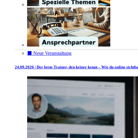
⬛️ Neue Veranstaltung
24.09.2026 | Der beste Trainer, den keiner kennt – Wie du online sicht