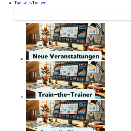
Train-the-Trainer
Train-the-Trainer