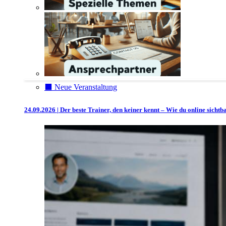
⬛️ Neue Veranstaltung
24.09.2026 | Der beste Trainer, den keiner kennt – Wie du online sicht