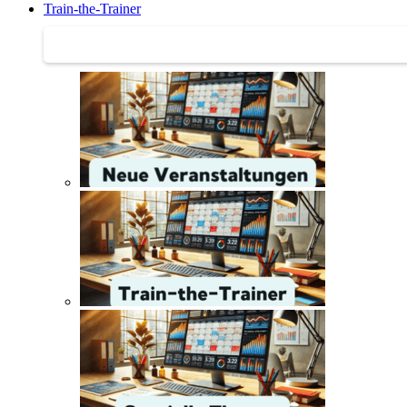
Train-the-Trainer
Train-the-Trainer