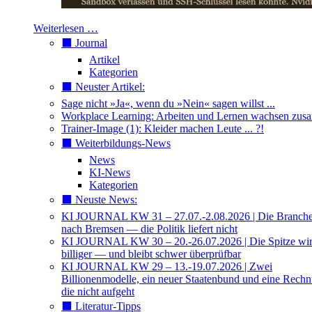
Weiterlesen …
⬛️ Journal
Artikel
Kategorien
⬛️ Neuster Artikel:
Sage nicht »Ja«, wenn du »Nein« sagen willst ...
Workplace Learning: Arbeiten und Lernen wachsen zu
Trainer-Image (1): Kleider machen Leute ... ?!
⬛️ Weiterbildungs-News
News
KI-News
Kategorien
⬛️ Neuste News:
KI JOURNAL KW 31 – 27.07.-2.08.2026 | Die Branche 
nach Bremsen — die Politik liefert nicht
KI JOURNAL KW 30 – 20.-26.07.2026 | Die Spitze wi
billiger — und bleibt schwer überprüfbar
KI JOURNAL KW 29 – 13.-19.07.2026 | Zwei
Billionenmodelle, ein neuer Staatenbund und eine Rech
die nicht aufgeht
⬛️ Literatur-Tipps