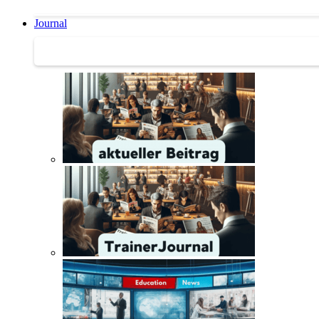
Journal
Journal | Weiterbildungs-News | Literatur-Tipps