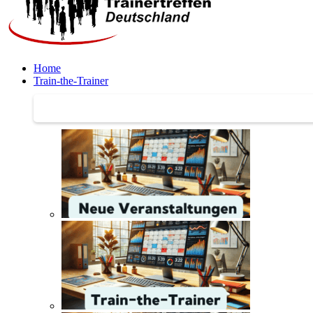
Home
Train-the-Trainer
Train-the-Trainer