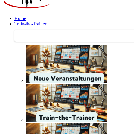
Home
Train-the-Trainer
Train-the-Trainer