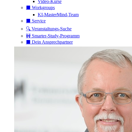
Video-Kurse
⬛️ Workgroups
KI-MasterMind-Team
⬛️ Service
🔍 Veranstaltungs-Suche
🚧 Smarter-Study-Programm
⬛️ Dein Ansprechpartner