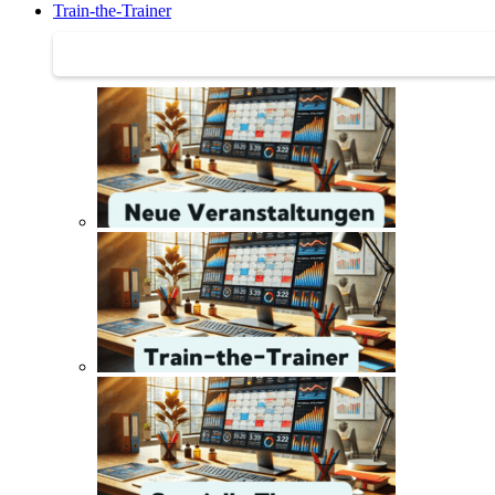
Train-the-Trainer
Train-the-Trainer