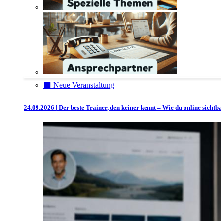
⬛️ Neue Veranstaltung
24.09.2026 | Der beste Trainer, den keiner kennt – Wie du online sicht