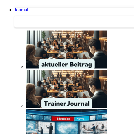
Journal
Journal | Weiterbildungs-News | Literatur-Tipps