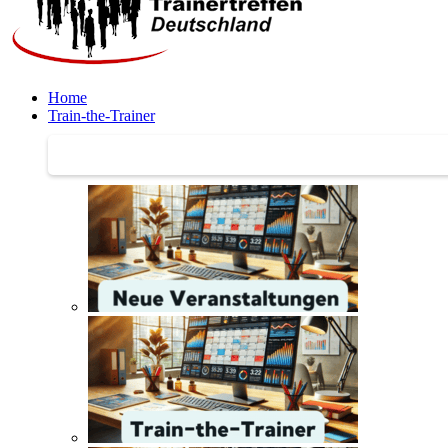
Home
Train-the-Trainer
Train-the-Trainer