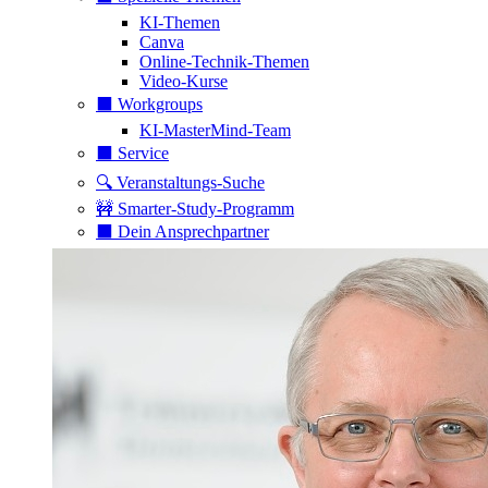
KI-Themen
Canva
Online-Technik-Themen
Video-Kurse
⬛️ Workgroups
KI-MasterMind-Team
⬛️ Service
🔍 Veranstaltungs-Suche
🚧 Smarter-Study-Programm
⬛️ Dein Ansprechpartner