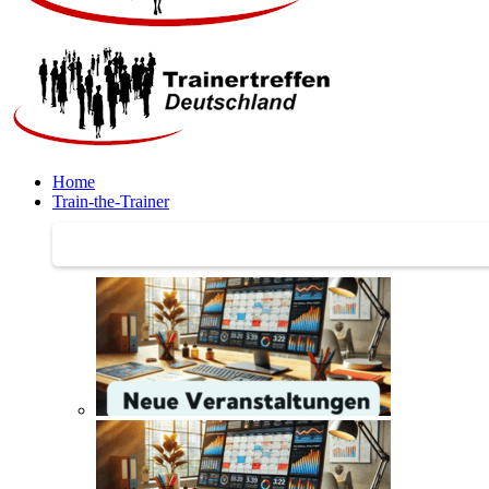
Home
Train-the-Trainer
Train-the-Trainer