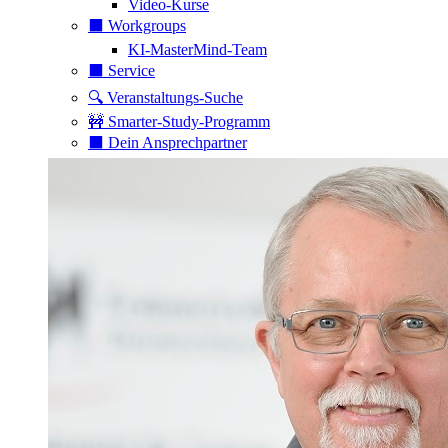
Video-Kurse
⬛️ Workgroups
KI-MasterMind-Team
⬛️ Service
🔍 Veranstaltungs-Suche
🚧 Smarter-Study-Programm
⬛️ Dein Ansprechpartner