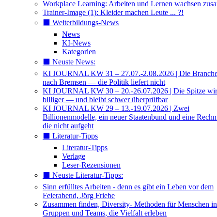
Workplace Learning: Arbeiten und Lernen wachsen zu
Trainer-Image (1): Kleider machen Leute ... ?!
⬛️ Weiterbildungs-News
News
KI-News
Kategorien
⬛️ Neuste News:
KI JOURNAL KW 31 – 27.07.-2.08.2026 | Die Branche 
nach Bremsen — die Politik liefert nicht
KI JOURNAL KW 30 – 20.-26.07.2026 | Die Spitze wi
billiger — und bleibt schwer überprüfbar
KI JOURNAL KW 29 – 13.-19.07.2026 | Zwei
Billionenmodelle, ein neuer Staatenbund und eine Rech
die nicht aufgeht
⬛️ Literatur-Tipps
Literatur-Tipps
Verlage
Leser-Rezensionen
⬛️ Neuste Literatur-Tipps:
Sinn erfülltes Arbeiten - denn es gibt ein Leben vor dem
Feierabend, Jörg Friebe
Zusammen finden, Diversity- Methoden für Menschen in
Gruppen und Teams, die Vielfalt erleben