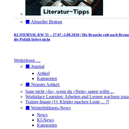
⬛️ Aktueller Beitrag
KI JOURNAL KW 31 – 27.07.-2.08.2026 | Die Branche ruft nach Brem
die Politik liefert nicht
Weiterlesen …
⬛️ Journal
Artikel
Kategorien
⬛️ Neuster Artikel:
Sage nicht »Ja«, wenn du »Nein« sagen willst ...
Workplace Learning: Arbeiten und Lernen wachsen zu
Trainer-Image (1): Kleider machen Leute ... ?!
⬛️ Weiterbildungs-News
News
KI-News
Kategorien