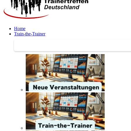
Home
Train-the-Trainer
Train-the-Trainer