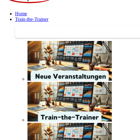
Home
Train-the-Trainer
Train-the-Trainer