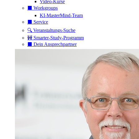
Video-Kurse
⬛️ Workgroups
KI-MasterMind-Team
⬛️ Service
🔍 Veranstaltungs-Suche
🚧 Smarter-Study-Programm
⬛️ Dein Ansprechpartner