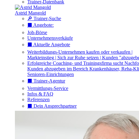
Trainer-Datenbank
Astrid Mangold
🔎 Trainer-Suche
⬛️ Angebote:
Job-Börse
Unternehmensverkäufe
⬛️ Aktuelle Angebote
Weiterbildungs-Unternehmen kaufen oder verkaufen |
Markteinstieg | Sich zur Ruhe setzen | Kunden "abzugeb
Erfolgreiche Coaching- und Trainingsfirma sucht Nachfo
Kunden abzugeben im Bereich Krankenhäuser, Reha-Kli
Senioren-Einrichtungen
⬛️ Trainer-Agentur
Vermittlungs-Service
Infos & FAQ
Referenzen
⬛️ Dein Ansprechpartner