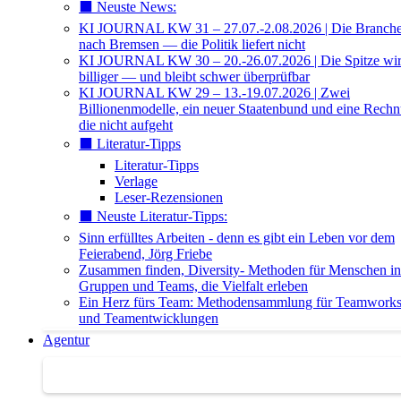
⬛️ Neuste News:
KI JOURNAL KW 31 – 27.07.-2.08.2026 | Die Branche 
nach Bremsen — die Politik liefert nicht
KI JOURNAL KW 30 – 20.-26.07.2026 | Die Spitze wi
billiger — und bleibt schwer überprüfbar
KI JOURNAL KW 29 – 13.-19.07.2026 | Zwei
Billionenmodelle, ein neuer Staatenbund und eine Rech
die nicht aufgeht
⬛️ Literatur-Tipps
Literatur-Tipps
Verlage
Leser-Rezensionen
⬛️ Neuste Literatur-Tipps:
Sinn erfülltes Arbeiten - denn es gibt ein Leben vor dem
Feierabend, Jörg Friebe
Zusammen finden, Diversity- Methoden für Menschen in
Gruppen und Teams, die Vielfalt erleben
Ein Herz fürs Team: Methodensammlung für Teamwork
und Teamentwicklungen
Agentur
Agentur | Trainer-Datenbank