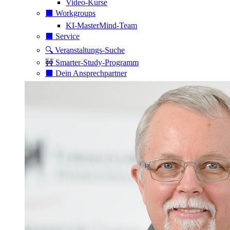
Video-Kurse
⬛️ Workgroups
KI-MasterMind-Team
⬛️ Service
🔍 Veranstaltungs-Suche
🚧 Smarter-Study-Programm
⬛️ Dein Ansprechpartner