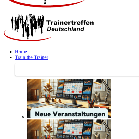
Home
Train-the-Trainer
Train-the-Trainer