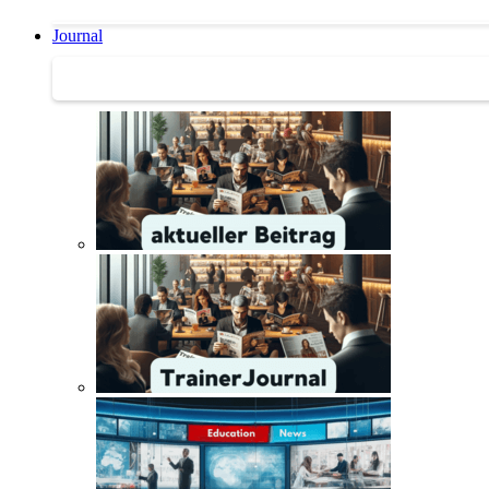
Journal
Journal | Weiterbildungs-News | Literatur-Tipps