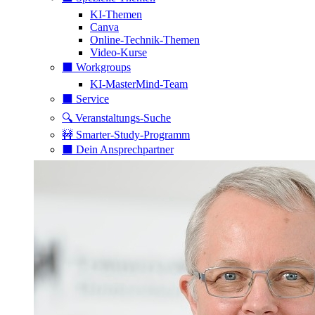
KI-Themen
Canva
Online-Technik-Themen
Video-Kurse
⬛️ Workgroups
KI-MasterMind-Team
⬛️ Service
🔍 Veranstaltungs-Suche
🚧 Smarter-Study-Programm
⬛️ Dein Ansprechpartner