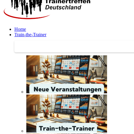
Home
Train-the-Trainer
Train-the-Trainer