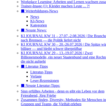
Workplace Learning: Arbeiten und Lernen wachsen zu
Trainer-Image (1): Kleider machen Leute ... ?!
⬛️ Weiterbildungs-News
News
KI-News
Kategorien
⬛️ Neuste News:
KI JOURNAL KW 31 – 27.07.-2.08.2026 | Die Branche 
nach Bremsen — die Politik liefert nicht
KI JOURNAL KW 30 – 20.-26.07.2026 | Die Spitze wi
billiger — und bleibt schwer überprüfbar
KI JOURNAL KW 29 – 13.-19.07.2026 | Zwei
Billionenmodelle, ein neuer Staatenbund und eine Rech
die nicht aufgeht
⬛️ Literatur-Tipps
Literatur-Tipps
Verlage
Leser-Rezensionen
⬛️ Neuste Literatur-Tipps:
Sinn erfülltes Arbeiten - denn es gibt ein Leben vor dem
Feierabend, Jörg Friebe
Zusammen finden, Diversity- Methoden für Menschen in
Gruppen und Teams, die Vielfalt erleben