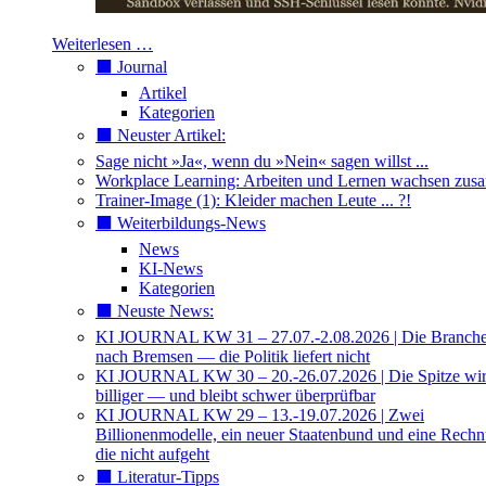
Weiterlesen …
⬛️ Journal
Artikel
Kategorien
⬛️ Neuster Artikel:
Sage nicht »Ja«, wenn du »Nein« sagen willst ...
Workplace Learning: Arbeiten und Lernen wachsen zu
Trainer-Image (1): Kleider machen Leute ... ?!
⬛️ Weiterbildungs-News
News
KI-News
Kategorien
⬛️ Neuste News:
KI JOURNAL KW 31 – 27.07.-2.08.2026 | Die Branche 
nach Bremsen — die Politik liefert nicht
KI JOURNAL KW 30 – 20.-26.07.2026 | Die Spitze wi
billiger — und bleibt schwer überprüfbar
KI JOURNAL KW 29 – 13.-19.07.2026 | Zwei
Billionenmodelle, ein neuer Staatenbund und eine Rech
die nicht aufgeht
⬛️ Literatur-Tipps