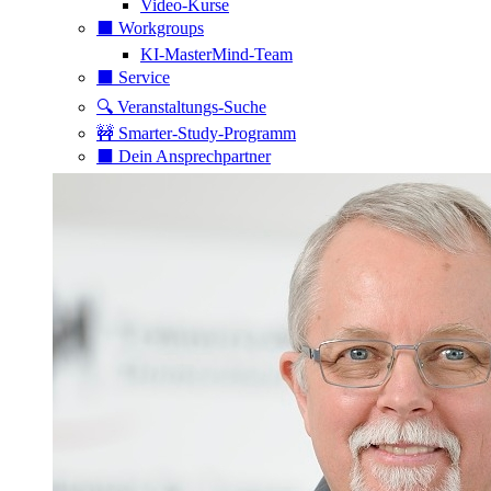
Video-Kurse
⬛️ Workgroups
KI-MasterMind-Team
⬛️ Service
🔍 Veranstaltungs-Suche
🚧 Smarter-Study-Programm
⬛️ Dein Ansprechpartner