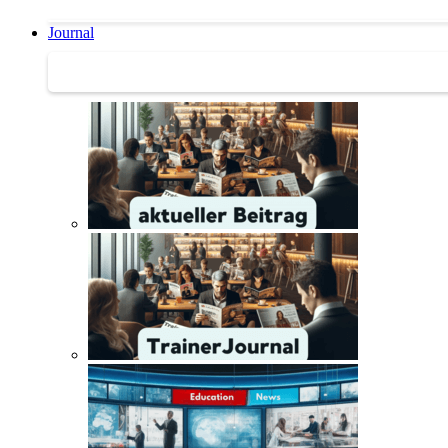
Journal
Journal | Weiterbildungs-News | Literatur-Tipps