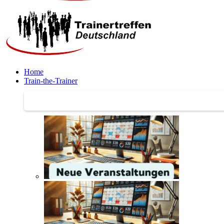
Home
Train-the-Trainer
Train-the-Trainer