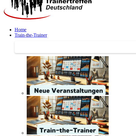
Home
Train-the-Trainer
Train-the-Trainer