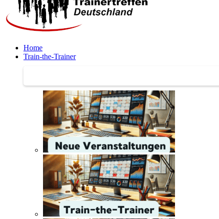
Home
Train-the-Trainer
Train-the-Trainer