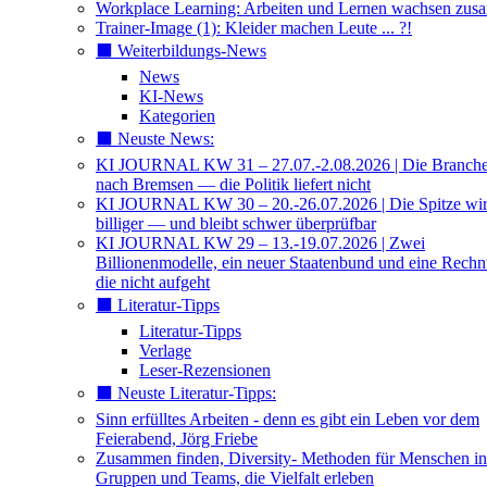
Workplace Learning: Arbeiten und Lernen wachsen zu
Trainer-Image (1): Kleider machen Leute ... ?!
⬛️ Weiterbildungs-News
News
KI-News
Kategorien
⬛️ Neuste News:
KI JOURNAL KW 31 – 27.07.-2.08.2026 | Die Branche 
nach Bremsen — die Politik liefert nicht
KI JOURNAL KW 30 – 20.-26.07.2026 | Die Spitze wi
billiger — und bleibt schwer überprüfbar
KI JOURNAL KW 29 – 13.-19.07.2026 | Zwei
Billionenmodelle, ein neuer Staatenbund und eine Rech
die nicht aufgeht
⬛️ Literatur-Tipps
Literatur-Tipps
Verlage
Leser-Rezensionen
⬛️ Neuste Literatur-Tipps:
Sinn erfülltes Arbeiten - denn es gibt ein Leben vor dem
Feierabend, Jörg Friebe
Zusammen finden, Diversity- Methoden für Menschen in
Gruppen und Teams, die Vielfalt erleben