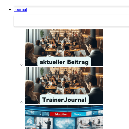
Journal
Journal | Weiterbildungs-News | Literatur-Tipps