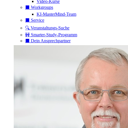
Video-Kurse
⬛️ Workgroups
KI-MasterMind-Team
⬛️ Service
🔍 Veranstaltungs-Suche
🚧 Smarter-Study-Programm
⬛️ Dein Ansprechpartner