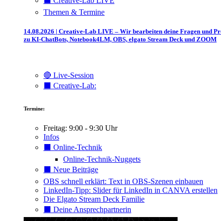
⬛️ Creative-Lab LIVE
Themen & Termine
14.08.2026 | Creative-Lab LIVE – Wir bearbeiten deine Fragen und P
zu KI-ChatBots, Notebook4LM, OBS, elgato Stream Deck und ZOOM
🔴 Live-Session
⬛️ Creative-Lab:
Termine:
Freitag: 9:00 - 9:30 Uhr
Infos
⬛️ Online-Technik
Online-Technik-Nuggets
⬛️ Neue Beiträge
OBS schnell erklärt: Text in OBS-Szenen einbauen
LinkedIn-Tipp: Slider für LinkedIn in CANVA erstellen
Die Elgato Stream Deck Familie
⬛️ Deine Ansprechpartnerin