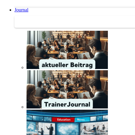
Journal
Journal | Weiterbildungs-News | Literatur-Tipps