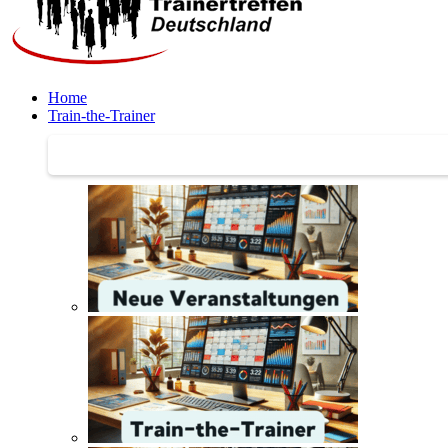
Home
Train-the-Trainer
Train-the-Trainer