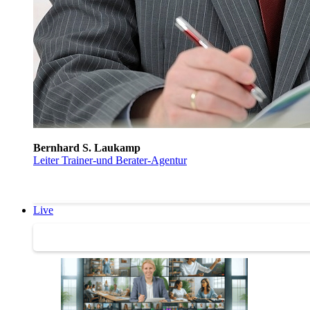
Bernhard S. Laukamp
Leiter Trainer-und Berater-Agentur
Live
Trainertreffen Live