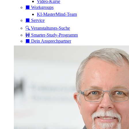
Video-Kurse
⬛️ Workgroups
KI-MasterMind-Team
⬛️ Service
🔍 Veranstaltungs-Suche
🚧 Smarter-Study-Programm
⬛️ Dein Ansprechpartner