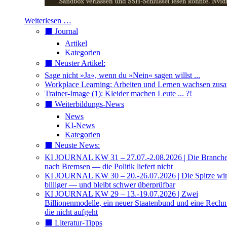
Weiterlesen …
⬛️ Journal
Artikel
Kategorien
⬛️ Neuster Artikel:
Sage nicht »Ja«, wenn du »Nein« sagen willst ...
Workplace Learning: Arbeiten und Lernen wachsen zu
Trainer-Image (1): Kleider machen Leute ... ?!
⬛️ Weiterbildungs-News
News
KI-News
Kategorien
⬛️ Neuste News:
KI JOURNAL KW 31 – 27.07.-2.08.2026 | Die Branche 
nach Bremsen — die Politik liefert nicht
KI JOURNAL KW 30 – 20.-26.07.2026 | Die Spitze wi
billiger — und bleibt schwer überprüfbar
KI JOURNAL KW 29 – 13.-19.07.2026 | Zwei
Billionenmodelle, ein neuer Staatenbund und eine Rech
die nicht aufgeht
⬛️ Literatur-Tipps