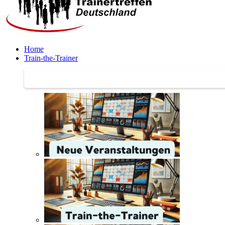
Home
Train-the-Trainer
Train-the-Trainer