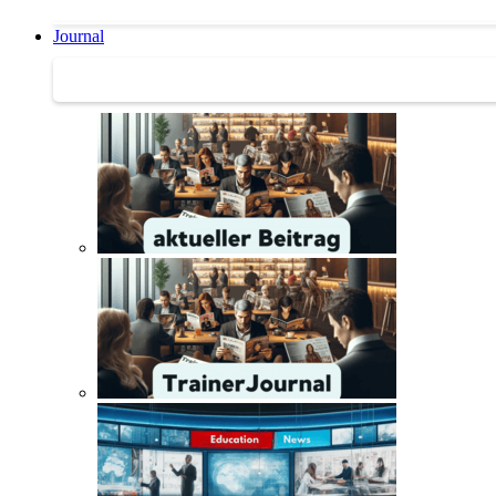
Journal
Journal | Weiterbildungs-News | Literatur-Tipps