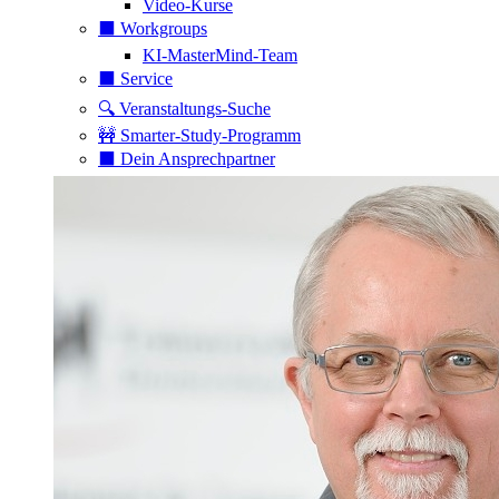
Video-Kurse
⬛️ Workgroups
KI-MasterMind-Team
⬛️ Service
🔍 Veranstaltungs-Suche
🚧 Smarter-Study-Programm
⬛️ Dein Ansprechpartner