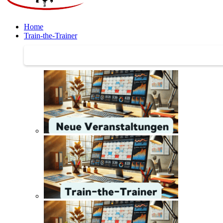
Home
Train-the-Trainer
Train-the-Trainer