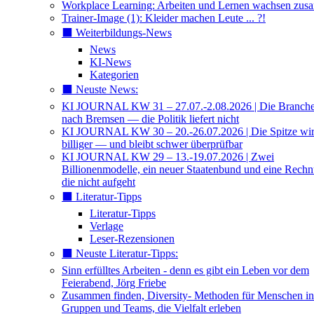
Workplace Learning: Arbeiten und Lernen wachsen zu
Trainer-Image (1): Kleider machen Leute ... ?!
⬛️ Weiterbildungs-News
News
KI-News
Kategorien
⬛️ Neuste News:
KI JOURNAL KW 31 – 27.07.-2.08.2026 | Die Branche 
nach Bremsen — die Politik liefert nicht
KI JOURNAL KW 30 – 20.-26.07.2026 | Die Spitze wi
billiger — und bleibt schwer überprüfbar
KI JOURNAL KW 29 – 13.-19.07.2026 | Zwei
Billionenmodelle, ein neuer Staatenbund und eine Rech
die nicht aufgeht
⬛️ Literatur-Tipps
Literatur-Tipps
Verlage
Leser-Rezensionen
⬛️ Neuste Literatur-Tipps:
Sinn erfülltes Arbeiten - denn es gibt ein Leben vor dem
Feierabend, Jörg Friebe
Zusammen finden, Diversity- Methoden für Menschen in
Gruppen und Teams, die Vielfalt erleben