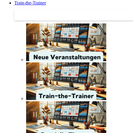
Train-the-Trainer
Train-the-Trainer