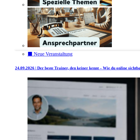
⬛️ Neue Veranstaltung
24.09.2026 | Der beste Trainer, den keiner kennt – Wie du online sicht