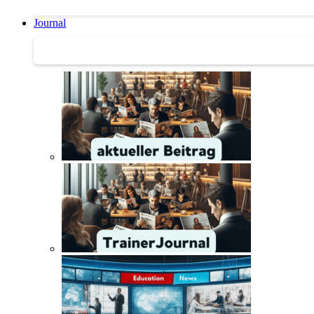
Journal
Journal | Weiterbildungs-News | Literatur-Tipps