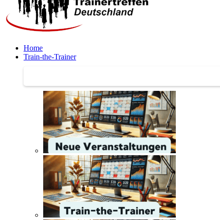
Home
Train-the-Trainer
Train-the-Trainer