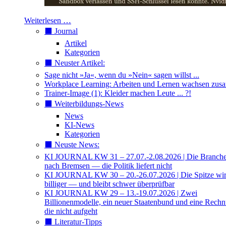
Weiterlesen …
⬛️ Journal
Artikel
Kategorien
⬛️ Neuster Artikel:
Sage nicht »Ja«, wenn du »Nein« sagen willst ...
Workplace Learning: Arbeiten und Lernen wachsen zu
Trainer-Image (1): Kleider machen Leute ... ?!
⬛️ Weiterbildungs-News
News
KI-News
Kategorien
⬛️ Neuste News:
KI JOURNAL KW 31 – 27.07.-2.08.2026 | Die Branche 
nach Bremsen — die Politik liefert nicht
KI JOURNAL KW 30 – 20.-26.07.2026 | Die Spitze wi
billiger — und bleibt schwer überprüfbar
KI JOURNAL KW 29 – 13.-19.07.2026 | Zwei
Billionenmodelle, ein neuer Staatenbund und eine Rech
die nicht aufgeht
⬛️ Literatur-Tipps