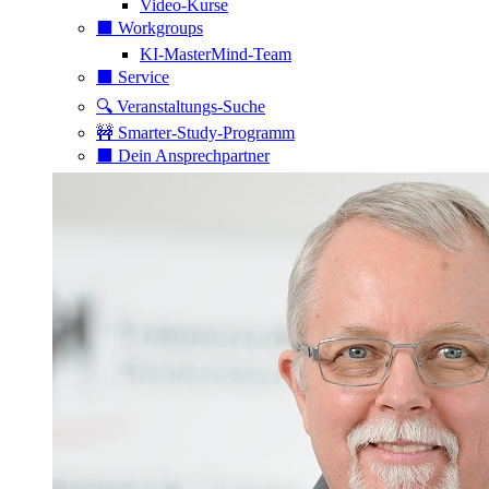
Video-Kurse
⬛️ Workgroups
KI-MasterMind-Team
⬛️ Service
🔍 Veranstaltungs-Suche
🚧 Smarter-Study-Programm
⬛️ Dein Ansprechpartner