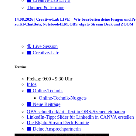
⬛️ Creative-Lab LIVE
Themen & Termine
14.08.2026 | Creative-Lab LIVE – Wir bearbeiten deine Fragen und P
zu KI-ChatBots, Notebook4LM, OBS, elgato Stream Deck und ZOOM
🔴 Live-Session
⬛️ Creative-Lab:
Termine:
Freitag: 9:00 - 9:30 Uhr
Infos
⬛️ Online-Technik
Online-Technik-Nuggets
⬛️ Neue Beiträge
OBS schnell erklärt: Text in OBS-Szenen einbauen
LinkedIn-Tipp: Slider für LinkedIn in CANVA erstellen
Die Elgato Stream Deck Familie
⬛️ Deine Ansprechpartnerin