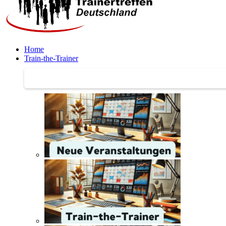
Home
Train-the-Trainer
Train-the-Trainer