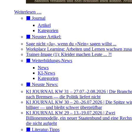
Weiterlesen …
⬛️ Journal
Artikel
Kategorien
⬛️ Neuster Artikel:
Sage nicht »Ja«, wenn du »Nein« sagen willst ...
Workplace Learning: Arbeiten und Lernen wachsen zu
Trainer-Image (1): Kleider machen Leute ... ?!
⬛️ Weiterbildungs-News
News
KI-News
Kategorien
⬛️ Neuste News:
KI JOURNAL KW 31 – 27.07.-2.08.2026 | Die Branche 
nach Bremsen — die Politik liefert nicht
KI JOURNAL KW 30 – 20.-26.07.2026 | Die Spitze wi
billiger — und bleibt schwer überprüfbar
KI JOURNAL KW 29 – 13.-19.07.2026 | Zwei
Billionenmodelle, ein neuer Staatenbund und eine Rech
die nicht aufgeht
⬛️ Literatur-Tipps