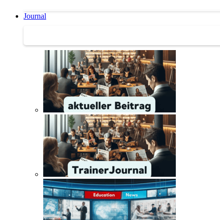
Journal
Journal | Weiterbildungs-News | Literatur-Tipps