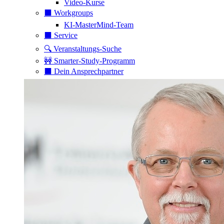
Video-Kurse
⬛️ Workgroups
KI-MasterMind-Team
⬛️ Service
🔍 Veranstaltungs-Suche
🚧 Smarter-Study-Programm
⬛️ Dein Ansprechpartner