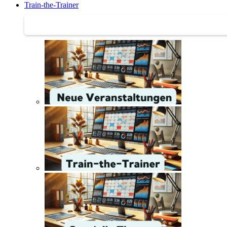
Train-the-Trainer
Train-the-Trainer