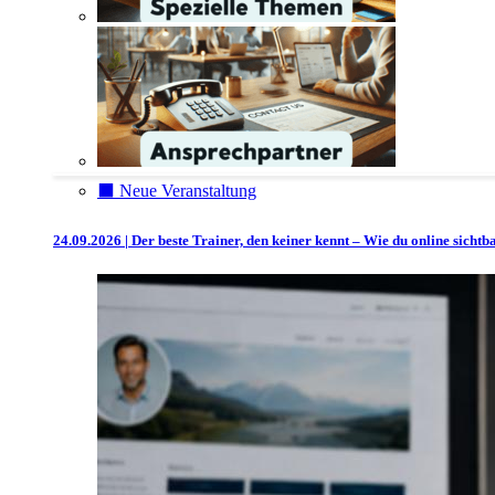
⬛️ Neue Veranstaltung
24.09.2026 | Der beste Trainer, den keiner kennt – Wie du online sicht