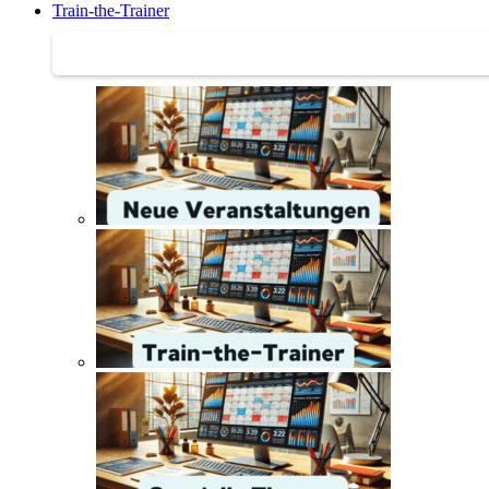
Train-the-Trainer
Train-the-Trainer