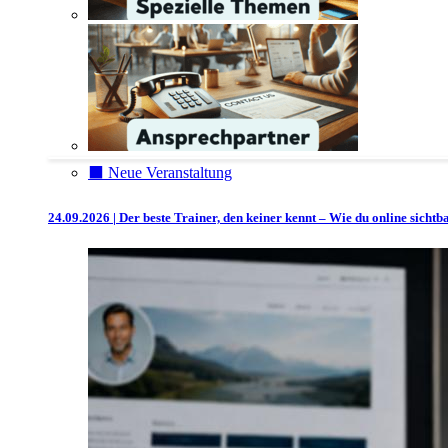
⬛️ Neue Veranstaltung
24.09.2026 | Der beste Trainer, den keiner kennt – Wie du online sicht