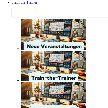
Train-the-Trainer
Train-the-Trainer