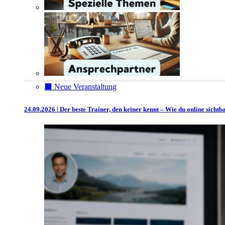
⬛️ Neue Veranstaltung
24.09.2026 | Der beste Trainer, den keiner kennt – Wie du online sicht