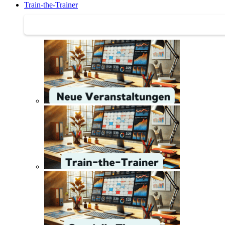
Train-the-Trainer
Train-the-Trainer