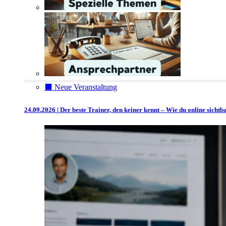
⬛️ Neue Veranstaltung
24.09.2026 | Der beste Trainer, den keiner kennt – Wie du online sicht