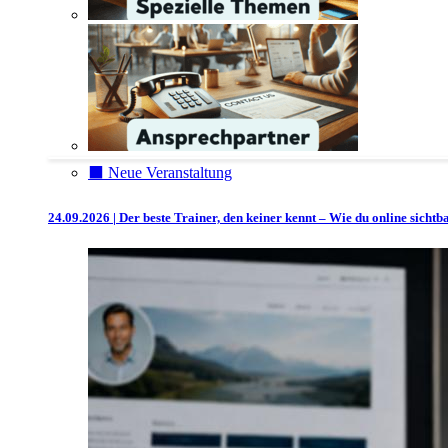
⬛️ Neue Veranstaltung
24.09.2026 | Der beste Trainer, den keiner kennt – Wie du online sicht