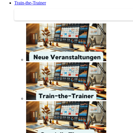
Train-the-Trainer
Train-the-Trainer