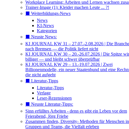
Workplace Learning: Arbeiten und Lernen wachsen zu
Trainer-Image (1): Kleider machen Leute ... ?!
⬛️ Weiterbildungs-News
News
KI-News
Kategorien
⬛️ Neuste News:
KI JOURNAL KW 31 – 27.07.-2.08.2026 | Die Branche 
nach Bremsen — die Politik liefert nicht
KI JOURNAL KW 30 – 20.-26.07.2026 | Die Spitze wi
billiger — und bleibt schwer überprüfbar
KI JOURNAL KW 29 – 13.-19.07.2026 | Zwei
Billionenmodelle, ein neuer Staatenbund und eine Rech
die nicht aufgeht
⬛️ Literatur-Tipps
Literatur-Tipps
Verlage
Leser-Rezensionen
⬛️ Neuste Literatur-Tipps:
Sinn erfülltes Arbeiten - denn es gibt ein Leben vor dem
Feierabend, Jörg Friebe
Zusammen finden, Diversity- Methoden für Menschen in
Gruppen und Teams, die Vielfalt erleben