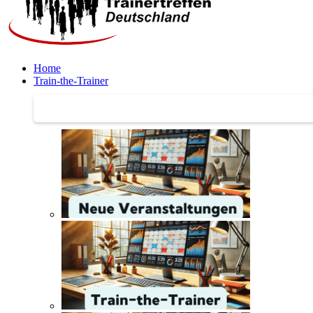
Home
Train-the-Trainer
Train-the-Trainer