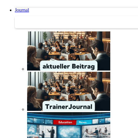
Journal
Journal | Weiterbildungs-News | Literatur-Tipps