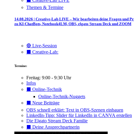
⬛️ Creative-Lab LIVE
Themen & Termine
14.08.2026 | Creative-Lab LIVE – Wir bearbeiten deine Fragen und P
zu KI-ChatBots, Notebook4LM, OBS, elgato Stream Deck und ZOOM
🔴 Live-Session
⬛️ Creative-Lab:
Termine:
Freitag: 9:00 - 9:30 Uhr
Infos
⬛️ Online-Technik
Online-Technik-Nuggets
⬛️ Neue Beiträge
OBS schnell erklärt: Text in OBS-Szenen einbauen
LinkedIn-Tipp: Slider für LinkedIn in CANVA erstellen
Die Elgato Stream Deck Familie
⬛️ Deine Ansprechpartnerin