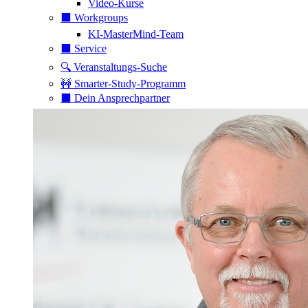
Video-Kurse
⬛️ Workgroups
KI-MasterMind-Team
⬛️ Service
🔍 Veranstaltungs-Suche
🚧 Smarter-Study-Programm
⬛️ Dein Ansprechpartner