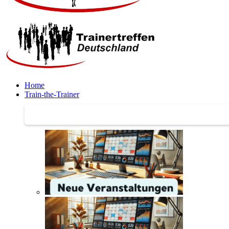
Home
Train-the-Trainer
Train-the-Trainer