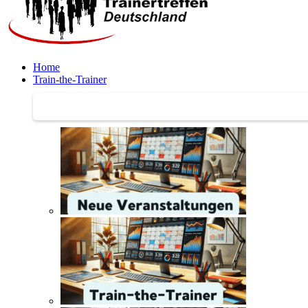
Home
Train-the-Trainer
Train-the-Trainer