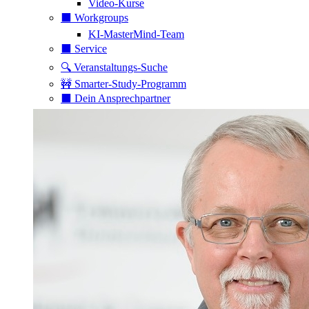
Video-Kurse
⬛️ Workgroups
KI-MasterMind-Team
⬛️ Service
🔍 Veranstaltungs-Suche
🚧 Smarter-Study-Programm
⬛️ Dein Ansprechpartner