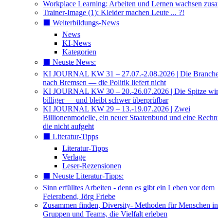
Workplace Learning: Arbeiten und Lernen wachsen zu
Trainer-Image (1): Kleider machen Leute ... ?!
⬛️ Weiterbildungs-News
News
KI-News
Kategorien
⬛️ Neuste News:
KI JOURNAL KW 31 – 27.07.-2.08.2026 | Die Branche 
nach Bremsen — die Politik liefert nicht
KI JOURNAL KW 30 – 20.-26.07.2026 | Die Spitze wi
billiger — und bleibt schwer überprüfbar
KI JOURNAL KW 29 – 13.-19.07.2026 | Zwei
Billionenmodelle, ein neuer Staatenbund und eine Rech
die nicht aufgeht
⬛️ Literatur-Tipps
Literatur-Tipps
Verlage
Leser-Rezensionen
⬛️ Neuste Literatur-Tipps:
Sinn erfülltes Arbeiten - denn es gibt ein Leben vor dem
Feierabend, Jörg Friebe
Zusammen finden, Diversity- Methoden für Menschen in
Gruppen und Teams, die Vielfalt erleben