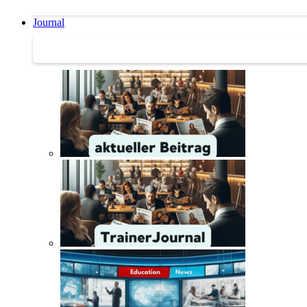
Journal
Journal | Weiterbildungs-News | Literatur-Tipps