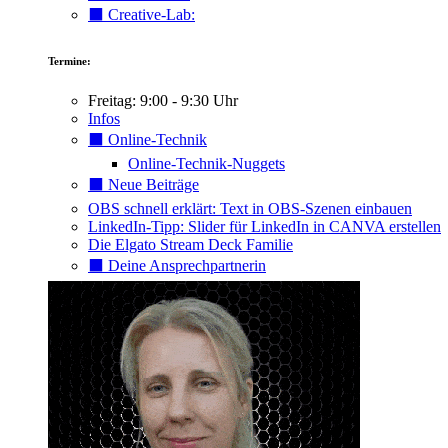
⬛️ Creative-Lab:
Termine:
Freitag: 9:00 - 9:30 Uhr
Infos
⬛️ Online-Technik
Online-Technik-Nuggets
⬛️ Neue Beiträge
OBS schnell erklärt: Text in OBS-Szenen einbauen
LinkedIn-Tipp: Slider für LinkedIn in CANVA erstellen
Die Elgato Stream Deck Familie
⬛️ Deine Ansprechpartnerin