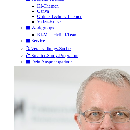
KI-Themen
Canva
Online-Technik-Themen
Video-Kurse
⬛️ Workgroups
KI-MasterMind-Team
⬛️ Service
🔍 Veranstaltungs-Suche
🚧 Smarter-Study-Programm
⬛️ Dein Ansprechpartner