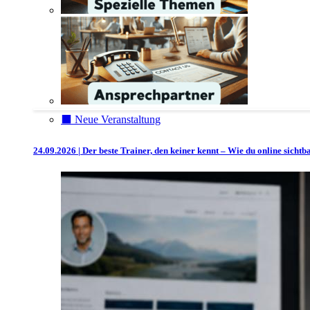
⬛️ Neue Veranstaltung
24.09.2026 | Der beste Trainer, den keiner kennt – Wie du online sicht