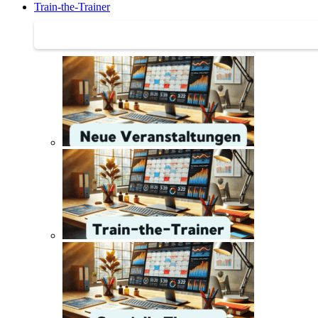
Train-the-Trainer
Train-the-Trainer