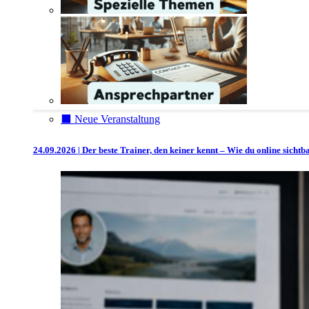
⬛️ Neue Veranstaltung
24.09.2026 | Der beste Trainer, den keiner kennt – Wie du online sicht