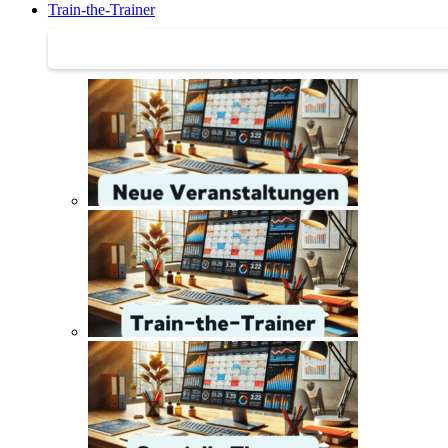
Train-the-Trainer
Train-the-Trainer