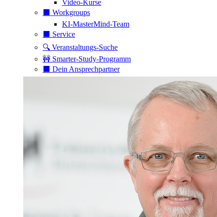
Video-Kurse
⬛️ Workgroups
KI-MasterMind-Team
⬛️ Service
🔍 Veranstaltungs-Suche
🚧 Smarter-Study-Programm
⬛️ Dein Ansprechpartner