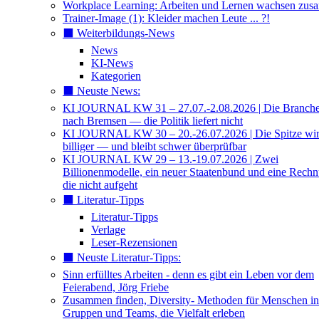
Workplace Learning: Arbeiten und Lernen wachsen zu
Trainer-Image (1): Kleider machen Leute ... ?!
⬛️ Weiterbildungs-News
News
KI-News
Kategorien
⬛️ Neuste News:
KI JOURNAL KW 31 – 27.07.-2.08.2026 | Die Branche 
nach Bremsen — die Politik liefert nicht
KI JOURNAL KW 30 – 20.-26.07.2026 | Die Spitze wi
billiger — und bleibt schwer überprüfbar
KI JOURNAL KW 29 – 13.-19.07.2026 | Zwei
Billionenmodelle, ein neuer Staatenbund und eine Rech
die nicht aufgeht
⬛️ Literatur-Tipps
Literatur-Tipps
Verlage
Leser-Rezensionen
⬛️ Neuste Literatur-Tipps:
Sinn erfülltes Arbeiten - denn es gibt ein Leben vor dem
Feierabend, Jörg Friebe
Zusammen finden, Diversity- Methoden für Menschen in
Gruppen und Teams, die Vielfalt erleben