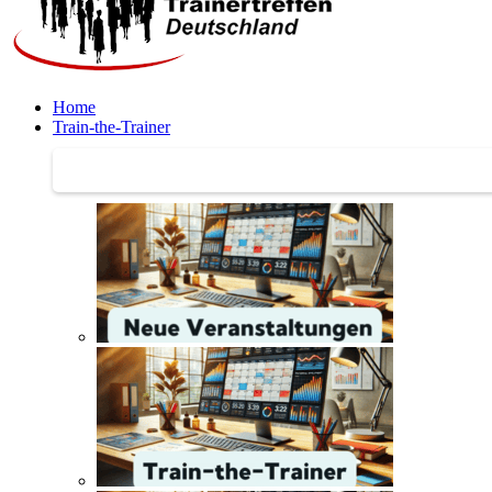
Home
Train-the-Trainer
Train-the-Trainer