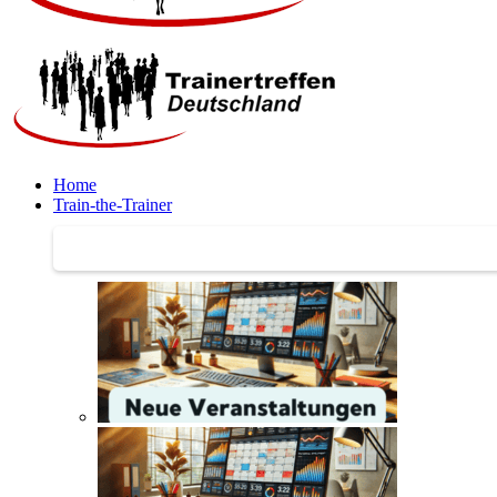
Home
Train-the-Trainer
Train-the-Trainer