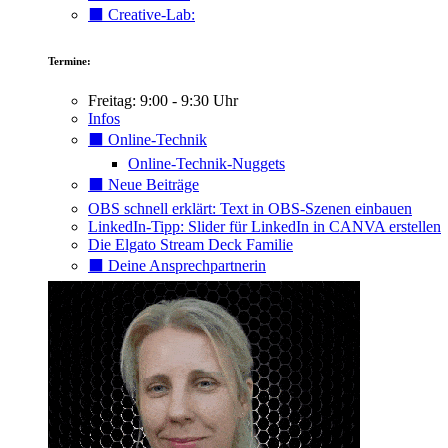
⬛️ Creative-Lab:
Termine:
Freitag: 9:00 - 9:30 Uhr
Infos
⬛️ Online-Technik
Online-Technik-Nuggets
⬛️ Neue Beiträge
OBS schnell erklärt: Text in OBS-Szenen einbauen
LinkedIn-Tipp: Slider für LinkedIn in CANVA erstellen
Die Elgato Stream Deck Familie
⬛️ Deine Ansprechpartnerin