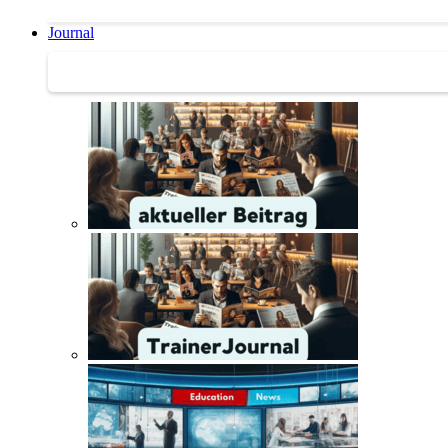
Journal
Journal | Weiterbildungs-News | Literatur-Tipps