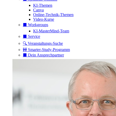
KI-Themen
Canva
Online-Technik-Themen
Video-Kurse
⬛️ Workgroups
KI-MasterMind-Team
⬛️ Service
🔍 Veranstaltungs-Suche
🚧 Smarter-Study-Programm
⬛️ Dein Ansprechpartner