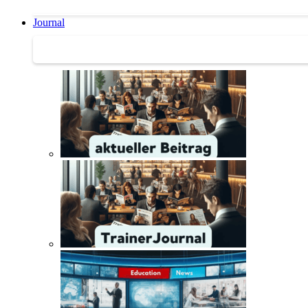
Journal
Journal | Weiterbildungs-News | Literatur-Tipps