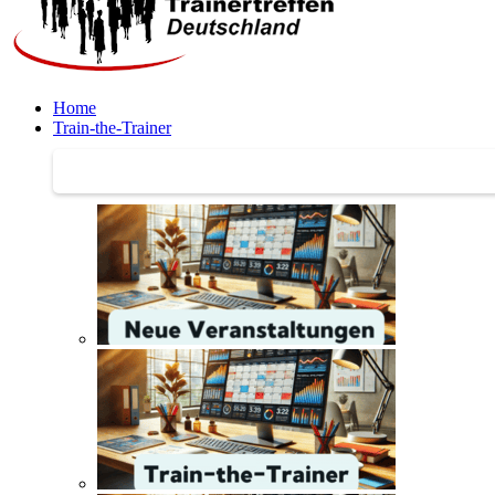
Home
Train-the-Trainer
Train-the-Trainer