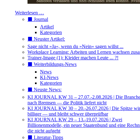
Weiterlesen …
⬛️ Journal
Artikel
Kategorien
⬛️ Neuster Artikel:
Sage nicht »Ja«, wenn du »Nein« sagen willst ...
Workplace Learning: Arbeiten und Lernen wachsen zu
Trainer-Image (1): Kleider machen Leute ... ?!
⬛️ Weiterbildungs-News
News
KI-News
Kategorien
⬛️ Neuste News:
KI JOURNAL KW 31 – 27.07.-2.08.2026 | Die Branche 
nach Bremsen — die Politik liefert nicht
KI JOURNAL KW 30 – 20.-26.07.2026 | Die Spitze wi
billiger — und bleibt schwer überprüfbar
KI JOURNAL KW 29 – 13.-19.07.2026 | Zwei
Billionenmodelle, ein neuer Staatenbund und eine Rech
die nicht aufgeht
⬛️ Literatur-Tipps