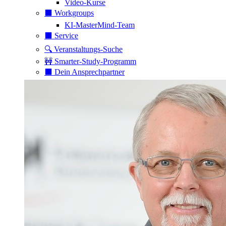
Video-Kurse
⬛️ Workgroups
KI-MasterMind-Team
⬛️ Service
🔍 Veranstaltungs-Suche
🚧 Smarter-Study-Programm
⬛️ Dein Ansprechpartner