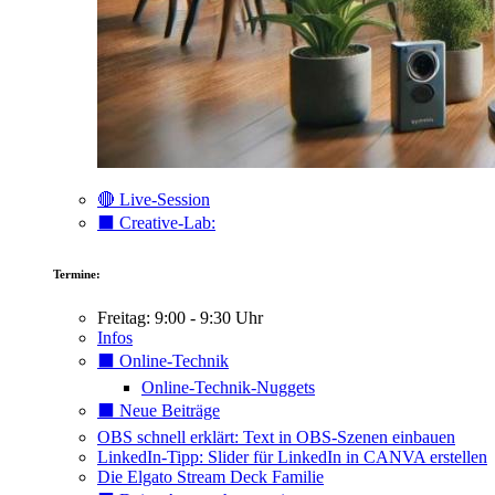
🔴 Live-Session
⬛️ Creative-Lab:
Termine:
Freitag: 9:00 - 9:30 Uhr
Infos
⬛️ Online-Technik
Online-Technik-Nuggets
⬛️ Neue Beiträge
OBS schnell erklärt: Text in OBS-Szenen einbauen
LinkedIn-Tipp: Slider für LinkedIn in CANVA erstellen
Die Elgato Stream Deck Familie