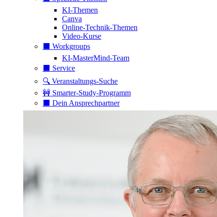
KI-Themen
Canva
Online-Technik-Themen
Video-Kurse
⬛️ Workgroups
KI-MasterMind-Team
⬛️ Service
🔍 Veranstaltungs-Suche
🚧 Smarter-Study-Programm
⬛️ Dein Ansprechpartner