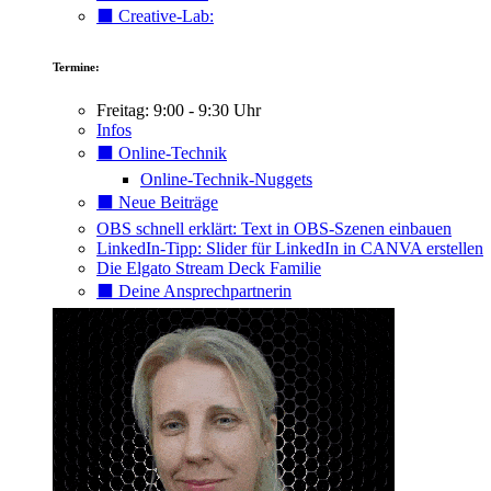
⬛️ Creative-Lab:
Termine:
Freitag: 9:00 - 9:30 Uhr
Infos
⬛️ Online-Technik
Online-Technik-Nuggets
⬛️ Neue Beiträge
OBS schnell erklärt: Text in OBS-Szenen einbauen
LinkedIn-Tipp: Slider für LinkedIn in CANVA erstellen
Die Elgato Stream Deck Familie
⬛️ Deine Ansprechpartnerin