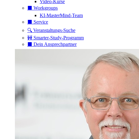
Video-Kurse
⬛️ Workgroups
KI-MasterMind-Team
⬛️ Service
🔍 Veranstaltungs-Suche
🚧 Smarter-Study-Programm
⬛️ Dein Ansprechpartner