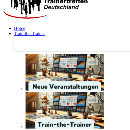
Home
Train-the-Trainer
Train-the-Trainer