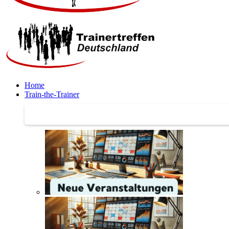
Home
Train-the-Trainer
Train-the-Trainer