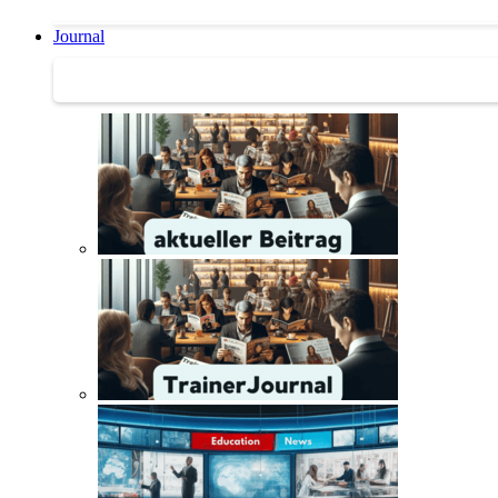
Journal
Journal | Weiterbildungs-News | Literatur-Tipps