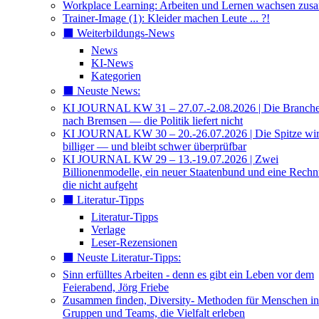
Workplace Learning: Arbeiten und Lernen wachsen zu
Trainer-Image (1): Kleider machen Leute ... ?!
⬛️ Weiterbildungs-News
News
KI-News
Kategorien
⬛️ Neuste News:
KI JOURNAL KW 31 – 27.07.-2.08.2026 | Die Branche 
nach Bremsen — die Politik liefert nicht
KI JOURNAL KW 30 – 20.-26.07.2026 | Die Spitze wi
billiger — und bleibt schwer überprüfbar
KI JOURNAL KW 29 – 13.-19.07.2026 | Zwei
Billionenmodelle, ein neuer Staatenbund und eine Rech
die nicht aufgeht
⬛️ Literatur-Tipps
Literatur-Tipps
Verlage
Leser-Rezensionen
⬛️ Neuste Literatur-Tipps:
Sinn erfülltes Arbeiten - denn es gibt ein Leben vor dem
Feierabend, Jörg Friebe
Zusammen finden, Diversity- Methoden für Menschen in
Gruppen und Teams, die Vielfalt erleben