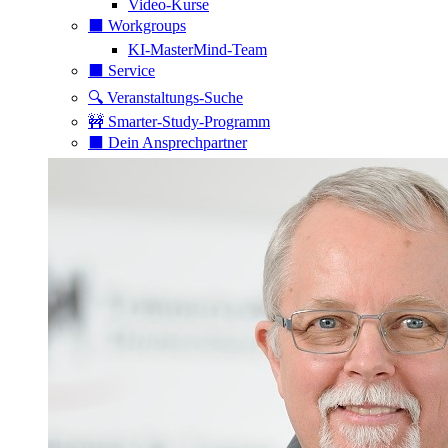
Video-Kurse
⬛️ Workgroups
KI-MasterMind-Team
⬛️ Service
🔍 Veranstaltungs-Suche
🚧 Smarter-Study-Programm
⬛️ Dein Ansprechpartner