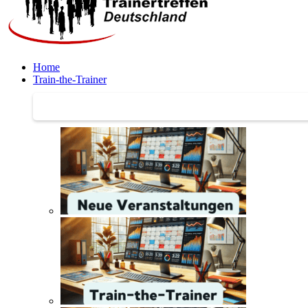
Home
Train-the-Trainer
Train-the-Trainer