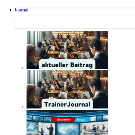
Journal
Journal | Weiterbildungs-News | Literatur-Tipps