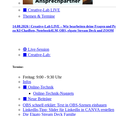
⬛️ Creative-Lab LIVE
Themen & Termine
14.08.2026 | Creative-Lab LIVE – Wir bearbeiten deine Fragen und P
zu KI-ChatBots, Notebook4LM, OBS, elgato Stream Deck und ZOOM
🔴 Live-Session
⬛️ Creative-Lab:
Termine:
Freitag: 9:00 - 9:30 Uhr
Infos
⬛️ Online-Technik
Online-Technik-Nuggets
⬛️ Neue Beiträge
OBS schnell erklärt: Text in OBS-Szenen einbauen
LinkedIn-Tipp: Slider für LinkedIn in CANVA erstellen
Die Elgato Stream Deck Familie