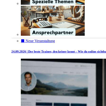
⬛️ Neue Veranstaltung
24.09.2026 | Der beste Trainer, den keiner kennt – Wie du online sicht