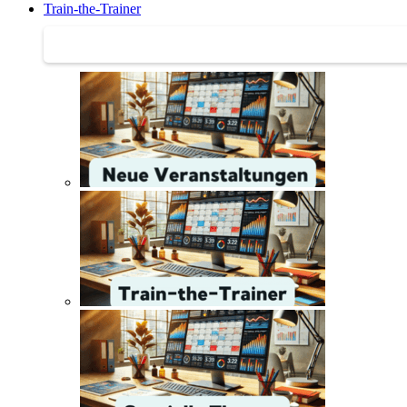
Train-the-Trainer
Train-the-Trainer