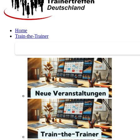
Home
Train-the-Trainer
Train-the-Trainer