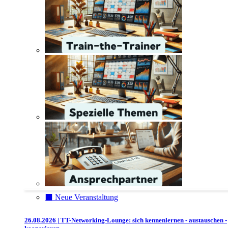
⬛️ Neue Veranstaltung
26.08.2026 | TT-Networking-Lounge: sich kennenlernen - austauschen -