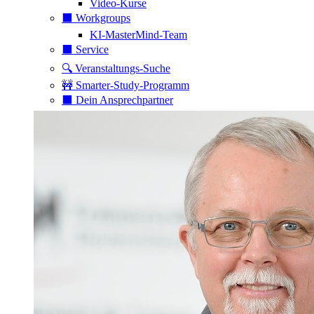
Video-Kurse
⬛️ Workgroups
KI-MasterMind-Team
⬛️ Service
🔍 Veranstaltungs-Suche
🚧 Smarter-Study-Programm
⬛️ Dein Ansprechpartner