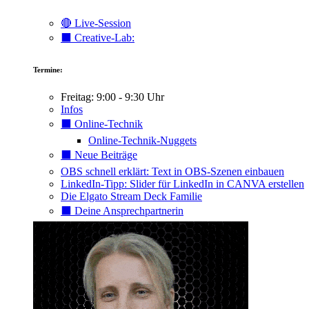
🔴 Live-Session
⬛️ Creative-Lab:
Termine:
Freitag: 9:00 - 9:30 Uhr
Infos
⬛️ Online-Technik
Online-Technik-Nuggets
⬛️ Neue Beiträge
OBS schnell erklärt: Text in OBS-Szenen einbauen
LinkedIn-Tipp: Slider für LinkedIn in CANVA erstellen
Die Elgato Stream Deck Familie
⬛️ Deine Ansprechpartnerin