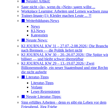
⬛️ Neuster Artikel:
Sage nicht »Ja«, wenn du »Nein« sagen willst ...
Workplace Learning: Arbeiten und Lernen wachsen zu
Trainer-Image (1): Kleider machen Leute ... ?!
⬛️ Weiterbildungs-News
News
KI-News
Kategorien
⬛️ Neuste News:
KI JOURNAL KW 31 – 27.07.-2.08.2026 | Die Branche 
nach Bremsen — die Politik liefert nicht
KI JOURNAL KW 30 – 20.-26.07.2026 | Die Spitze wi
billiger — und bleibt schwer überprüfbar
KI JOURNAL KW 29 – 13.-19.07.2026 | Zwei
Billionenmodelle, ein neuer Staatenbund und eine Rech
die nicht aufgeht
⬛️ Literatur-Tipps
Literatur-Tipps
Verlage
Leser-Rezensionen
⬛️ Neuste Literatur-Tipps:
Sinn erfülltes Arbeiten - denn es gibt ein Leben vor dem
Feierabend, Jörg Friebe