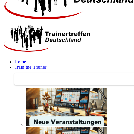
Home
Train-the-Trainer
Train-the-Trainer