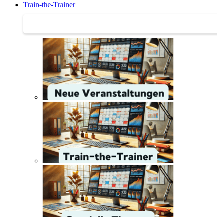
Train-the-Trainer
Train-the-Trainer