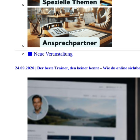
⬛️ Neue Veranstaltung
24.09.2026 | Der beste Trainer, den keiner kennt – Wie du online sicht