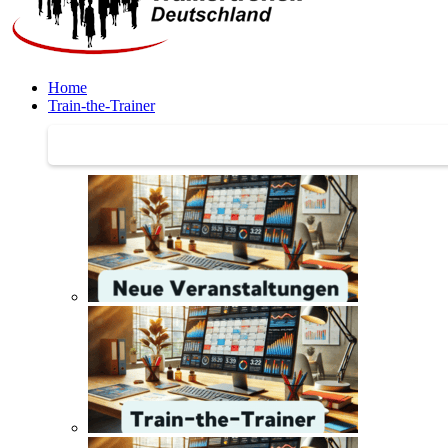
Home
Train-the-Trainer
Train-the-Trainer