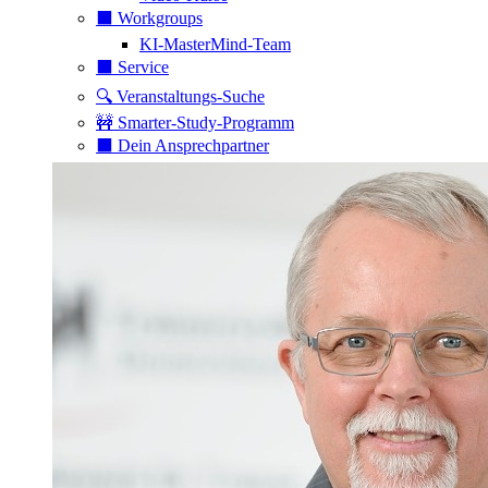
⬛️ Workgroups
KI-MasterMind-Team
⬛️ Service
🔍 Veranstaltungs-Suche
🚧 Smarter-Study-Programm
⬛️ Dein Ansprechpartner