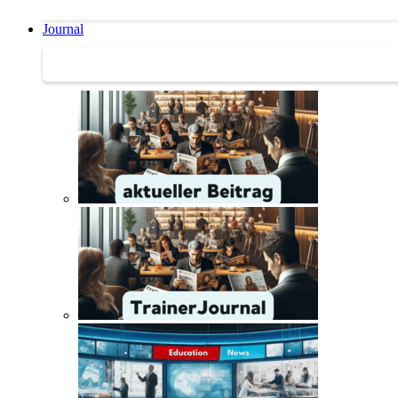
Journal
Journal | Weiterbildungs-News | Literatur-Tipps