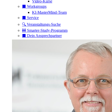
Video-Kurse
⬛️ Workgroups
KI-MasterMind-Team
⬛️ Service
🔍 Veranstaltungs-Suche
🚧 Smarter-Study-Programm
⬛️ Dein Ansprechpartner