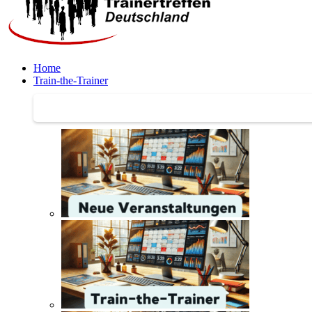
Home
Train-the-Trainer
Train-the-Trainer