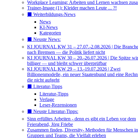
Workplace Learning: Arbeiten und Lernen wachsen zu
Trainer-Image (1): Kleider machen Leute ... ?!
⬛️ Weiterbildungs-News
News
KI-News
Kategorien
⬛️ Neuste News:
KI JOURNAL KW 31 – 27.07.-2.08.2026 | Die Branche 
nach Bremsen — die Politik liefert nicht
KI JOURNAL KW 30 – 20.-26.07.2026 | Die Spitze wi
billiger — und bleibt schwer überprüfbar
KI JOURNAL KW 29 – 13.-19.07.2026 | Zwei
Billionenmodelle, ein neuer Staatenbund und eine Rech
die nicht aufgeht
⬛️ Literatur-Tipps
Literatur-Tipps
Verlage
Leser-Rezensionen
⬛️ Neuste Literatur-Tipps:
Sinn erfülltes Arbeiten - denn es gibt ein Leben vor dem
Feierabend, Jörg Friebe
Zusammen finden, Diversity- Methoden für Menschen in
Gruppen und Teams, die Vielfalt erleben