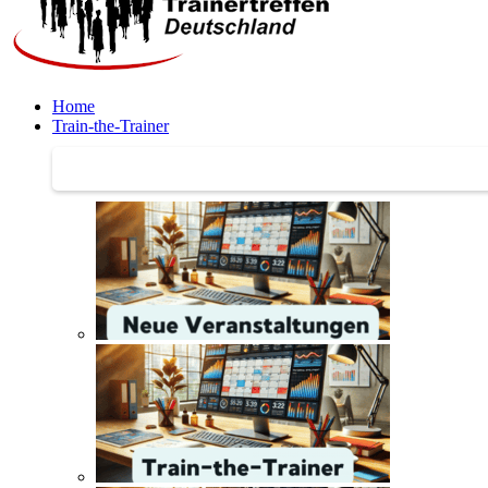
Home
Train-the-Trainer
Train-the-Trainer