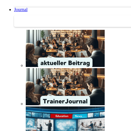
Journal
Journal | Weiterbildungs-News | Literatur-Tipps