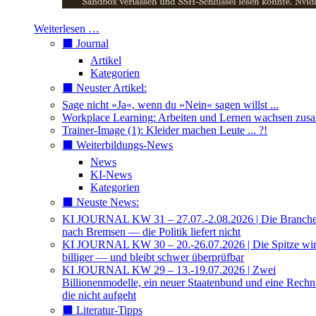
Weiterlesen …
⬛️ Journal
Artikel
Kategorien
⬛️ Neuster Artikel:
Sage nicht »Ja«, wenn du »Nein« sagen willst ...
Workplace Learning: Arbeiten und Lernen wachsen zu
Trainer-Image (1): Kleider machen Leute ... ?!
⬛️ Weiterbildungs-News
News
KI-News
Kategorien
⬛️ Neuste News:
KI JOURNAL KW 31 – 27.07.-2.08.2026 | Die Branche 
nach Bremsen — die Politik liefert nicht
KI JOURNAL KW 30 – 20.-26.07.2026 | Die Spitze wi
billiger — und bleibt schwer überprüfbar
KI JOURNAL KW 29 – 13.-19.07.2026 | Zwei
Billionenmodelle, ein neuer Staatenbund und eine Rech
die nicht aufgeht
⬛️ Literatur-Tipps