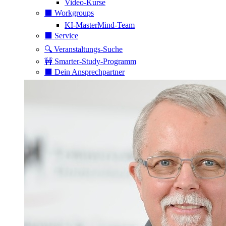
Video-Kurse
⬛️ Workgroups
KI-MasterMind-Team
⬛️ Service
🔍 Veranstaltungs-Suche
🚧 Smarter-Study-Programm
⬛️ Dein Ansprechpartner