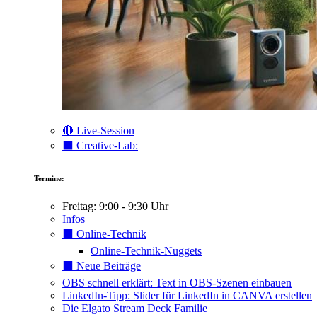
🔴 Live-Session
⬛️ Creative-Lab:
Termine:
Freitag: 9:00 - 9:30 Uhr
Infos
⬛️ Online-Technik
Online-Technik-Nuggets
⬛️ Neue Beiträge
OBS schnell erklärt: Text in OBS-Szenen einbauen
LinkedIn-Tipp: Slider für LinkedIn in CANVA erstellen
Die Elgato Stream Deck Familie