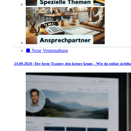
⬛️ Neue Veranstaltung
24.09.2026 | Der beste Trainer, den keiner kennt – Wie du online sicht