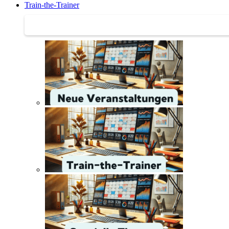
Train-the-Trainer
Train-the-Trainer