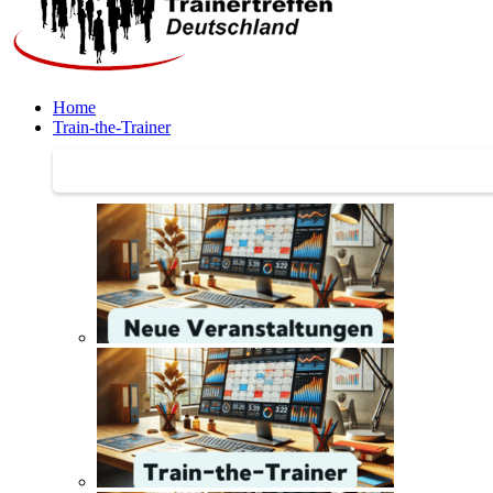
Home
Train-the-Trainer
Train-the-Trainer