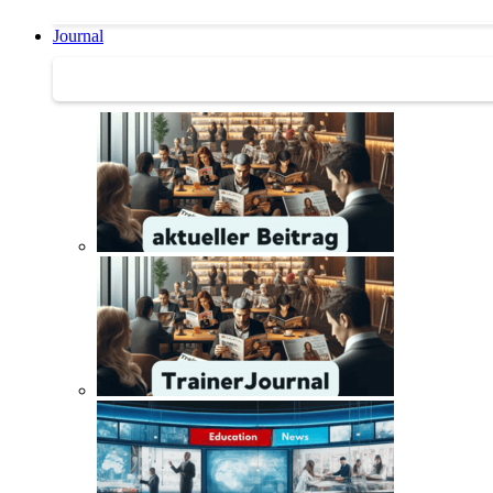
Journal
Journal | Weiterbildungs-News | Literatur-Tipps