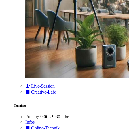
🔴 Live-Session
⬛️ Creative-Lab:
Termine:
Freitag: 9:00 - 9:30 Uhr
Infos
⬛️ Online-Technik