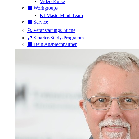
Video-Kurse
⬛️ Workgroups
KI-MasterMind-Team
⬛️ Service
🔍 Veranstaltungs-Suche
🚧 Smarter-Study-Programm
⬛️ Dein Ansprechpartner