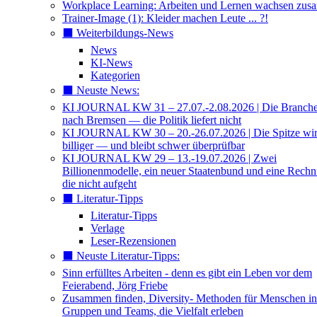
Workplace Learning: Arbeiten und Lernen wachsen zu
Trainer-Image (1): Kleider machen Leute ... ?!
⬛️ Weiterbildungs-News
News
KI-News
Kategorien
⬛️ Neuste News:
KI JOURNAL KW 31 – 27.07.-2.08.2026 | Die Branche 
nach Bremsen — die Politik liefert nicht
KI JOURNAL KW 30 – 20.-26.07.2026 | Die Spitze wi
billiger — und bleibt schwer überprüfbar
KI JOURNAL KW 29 – 13.-19.07.2026 | Zwei
Billionenmodelle, ein neuer Staatenbund und eine Rech
die nicht aufgeht
⬛️ Literatur-Tipps
Literatur-Tipps
Verlage
Leser-Rezensionen
⬛️ Neuste Literatur-Tipps:
Sinn erfülltes Arbeiten - denn es gibt ein Leben vor dem
Feierabend, Jörg Friebe
Zusammen finden, Diversity- Methoden für Menschen in
Gruppen und Teams, die Vielfalt erleben