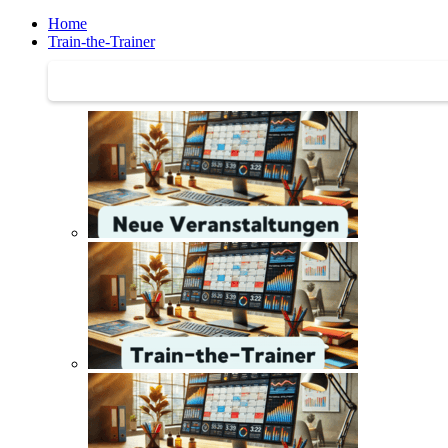
Home
Train-the-Trainer
Train-the-Trainer