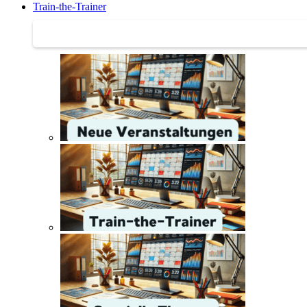
Train-the-Trainer
Train-the-Trainer