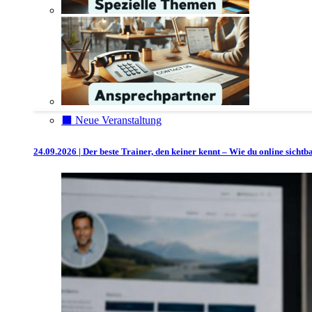
⬛️ Neue Veranstaltung
24.09.2026 | Der beste Trainer, den keiner kennt – Wie du online sicht