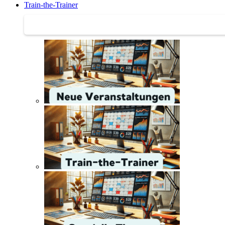
Train-the-Trainer
Train-the-Trainer