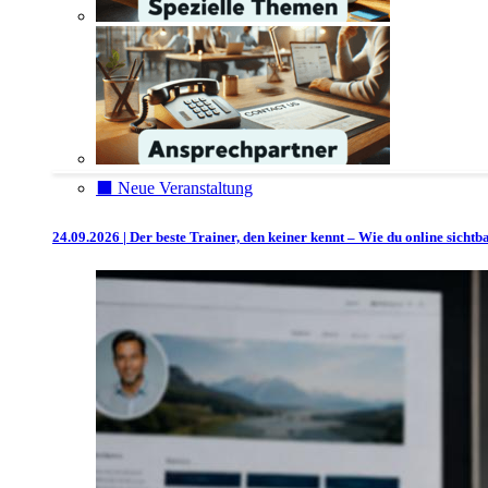
⬛️ Neue Veranstaltung
24.09.2026 | Der beste Trainer, den keiner kennt – Wie du online sicht