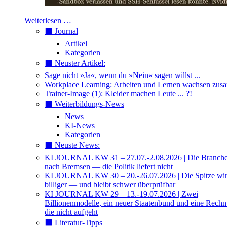
Weiterlesen …
⬛️ Journal
Artikel
Kategorien
⬛️ Neuster Artikel:
Sage nicht »Ja«, wenn du »Nein« sagen willst ...
Workplace Learning: Arbeiten und Lernen wachsen zu
Trainer-Image (1): Kleider machen Leute ... ?!
⬛️ Weiterbildungs-News
News
KI-News
Kategorien
⬛️ Neuste News:
KI JOURNAL KW 31 – 27.07.-2.08.2026 | Die Branche 
nach Bremsen — die Politik liefert nicht
KI JOURNAL KW 30 – 20.-26.07.2026 | Die Spitze wi
billiger — und bleibt schwer überprüfbar
KI JOURNAL KW 29 – 13.-19.07.2026 | Zwei
Billionenmodelle, ein neuer Staatenbund und eine Rech
die nicht aufgeht
⬛️ Literatur-Tipps