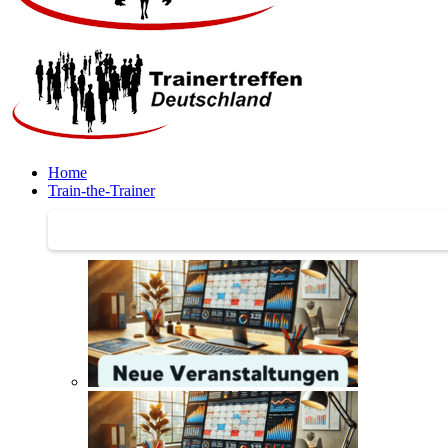
Home
Train-the-Trainer
Train-the-Trainer