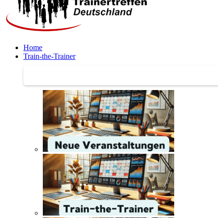
Home
Train-the-Trainer
Train-the-Trainer