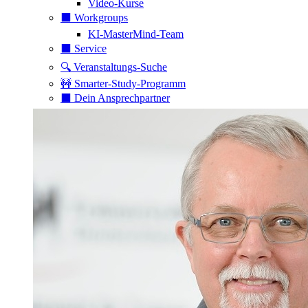
Video-Kurse
⬛️ Workgroups
KI-MasterMind-Team
⬛️ Service
🔍 Veranstaltungs-Suche
🚧 Smarter-Study-Programm
⬛️ Dein Ansprechpartner