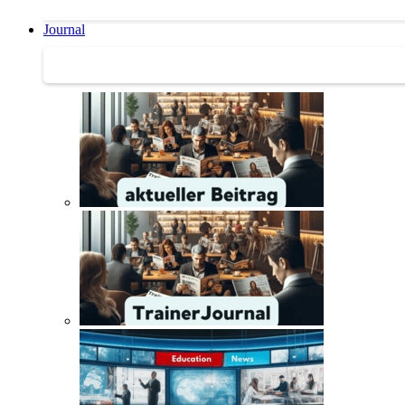
Journal
Journal | Weiterbildungs-News | Literatur-Tipps