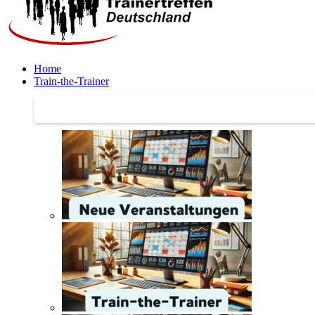
Home
Train-the-Trainer
Train-the-Trainer