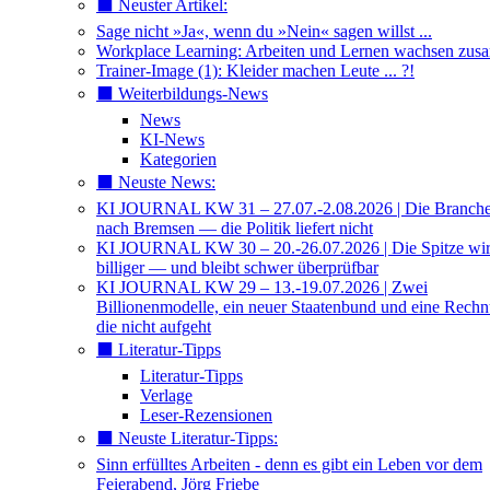
⬛️ Neuster Artikel:
Sage nicht »Ja«, wenn du »Nein« sagen willst ...
Workplace Learning: Arbeiten und Lernen wachsen zu
Trainer-Image (1): Kleider machen Leute ... ?!
⬛️ Weiterbildungs-News
News
KI-News
Kategorien
⬛️ Neuste News:
KI JOURNAL KW 31 – 27.07.-2.08.2026 | Die Branche 
nach Bremsen — die Politik liefert nicht
KI JOURNAL KW 30 – 20.-26.07.2026 | Die Spitze wi
billiger — und bleibt schwer überprüfbar
KI JOURNAL KW 29 – 13.-19.07.2026 | Zwei
Billionenmodelle, ein neuer Staatenbund und eine Rech
die nicht aufgeht
⬛️ Literatur-Tipps
Literatur-Tipps
Verlage
Leser-Rezensionen
⬛️ Neuste Literatur-Tipps:
Sinn erfülltes Arbeiten - denn es gibt ein Leben vor dem
Feierabend, Jörg Friebe