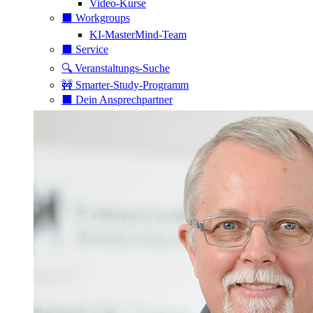
Video-Kurse
⬛️ Workgroups
KI-MasterMind-Team
⬛️ Service
🔍 Veranstaltungs-Suche
🚧 Smarter-Study-Programm
⬛️ Dein Ansprechpartner