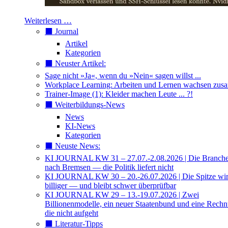
Weiterlesen …
⬛️ Journal
Artikel
Kategorien
⬛️ Neuster Artikel:
Sage nicht »Ja«, wenn du »Nein« sagen willst ...
Workplace Learning: Arbeiten und Lernen wachsen zu
Trainer-Image (1): Kleider machen Leute ... ?!
⬛️ Weiterbildungs-News
News
KI-News
Kategorien
⬛️ Neuste News:
KI JOURNAL KW 31 – 27.07.-2.08.2026 | Die Branche 
nach Bremsen — die Politik liefert nicht
KI JOURNAL KW 30 – 20.-26.07.2026 | Die Spitze wi
billiger — und bleibt schwer überprüfbar
KI JOURNAL KW 29 – 13.-19.07.2026 | Zwei
Billionenmodelle, ein neuer Staatenbund und eine Rech
die nicht aufgeht
⬛️ Literatur-Tipps