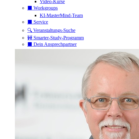
Video-Kurse
⬛️ Workgroups
KI-MasterMind-Team
⬛️ Service
🔍 Veranstaltungs-Suche
🚧 Smarter-Study-Programm
⬛️ Dein Ansprechpartner