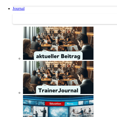
Journal
Journal | Weiterbildungs-News | Literatur-Tipps