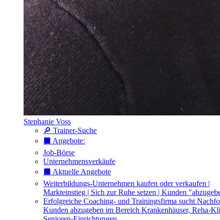
Stephanie Voss
🔎 Trainer-Suche
⬛️ Angebote:
Job-Börse
Unternehmensverkäufe
⬛️ Aktuelle Angebote
Weiterbildungs-Unternehmen kaufen oder verkaufen |
Markteinstieg | Sich zur Ruhe setzen | Kunden "abzugeb
Erfolgreiche Coaching- und Trainingsfirma sucht Nachfo
Kunden abzugeben im Bereich Krankenhäuser, Reha-Kli
Senioren-Einrichtungen