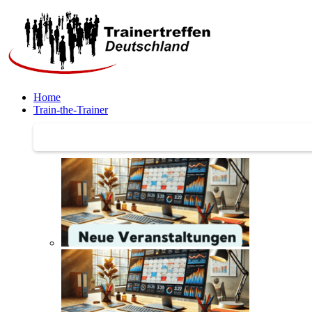
Home
Train-the-Trainer
Train-the-Trainer