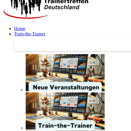
Home
Train-the-Trainer
Train-the-Trainer