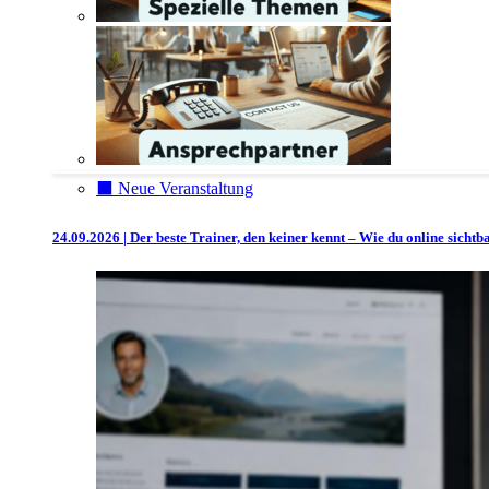
⬛️ Neue Veranstaltung
24.09.2026 | Der beste Trainer, den keiner kennt – Wie du online sicht