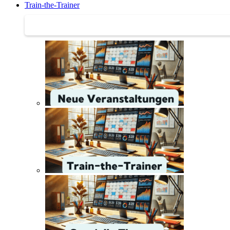
Train-the-Trainer
Train-the-Trainer