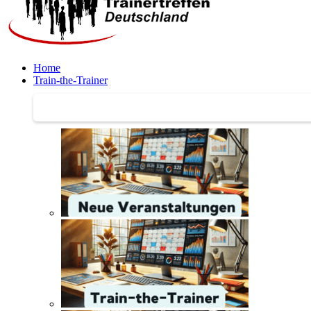
Home
Train-the-Trainer
Train-the-Trainer