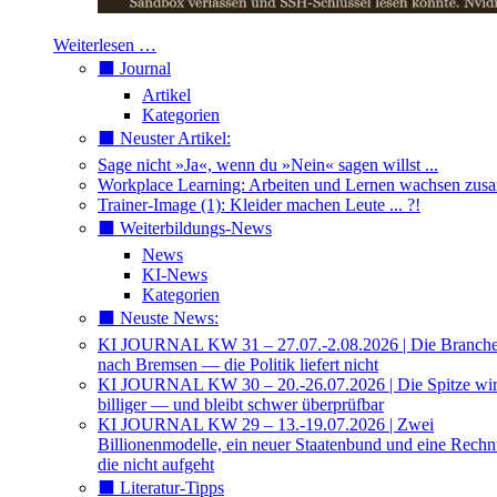
Weiterlesen …
⬛️ Journal
Artikel
Kategorien
⬛️ Neuster Artikel:
Sage nicht »Ja«, wenn du »Nein« sagen willst ...
Workplace Learning: Arbeiten und Lernen wachsen zu
Trainer-Image (1): Kleider machen Leute ... ?!
⬛️ Weiterbildungs-News
News
KI-News
Kategorien
⬛️ Neuste News:
KI JOURNAL KW 31 – 27.07.-2.08.2026 | Die Branche 
nach Bremsen — die Politik liefert nicht
KI JOURNAL KW 30 – 20.-26.07.2026 | Die Spitze wi
billiger — und bleibt schwer überprüfbar
KI JOURNAL KW 29 – 13.-19.07.2026 | Zwei
Billionenmodelle, ein neuer Staatenbund und eine Rech
die nicht aufgeht
⬛️ Literatur-Tipps