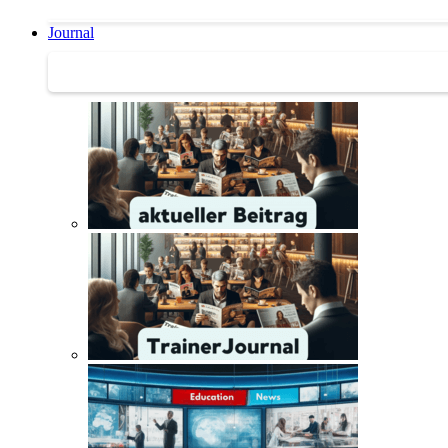
Journal
Journal | Weiterbildungs-News | Literatur-Tipps