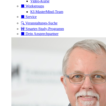
Video-Kurse
⬛️ Workgroups
KI-MasterMind-Team
⬛️ Service
🔍 Veranstaltungs-Suche
🚧 Smarter-Study-Programm
⬛️ Dein Ansprechpartner