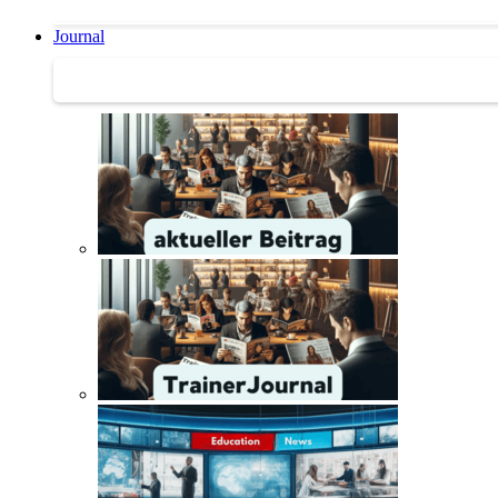
Journal
Journal | Weiterbildungs-News | Literatur-Tipps