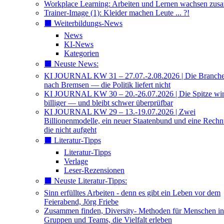
Workplace Learning: Arbeiten und Lernen wachsen zu
Trainer-Image (1): Kleider machen Leute ... ?!
⬛️ Weiterbildungs-News
News
KI-News
Kategorien
⬛️ Neuste News:
KI JOURNAL KW 31 – 27.07.-2.08.2026 | Die Branche 
nach Bremsen — die Politik liefert nicht
KI JOURNAL KW 30 – 20.-26.07.2026 | Die Spitze wi
billiger — und bleibt schwer überprüfbar
KI JOURNAL KW 29 – 13.-19.07.2026 | Zwei
Billionenmodelle, ein neuer Staatenbund und eine Rech
die nicht aufgeht
⬛️ Literatur-Tipps
Literatur-Tipps
Verlage
Leser-Rezensionen
⬛️ Neuste Literatur-Tipps:
Sinn erfülltes Arbeiten - denn es gibt ein Leben vor dem
Feierabend, Jörg Friebe
Zusammen finden, Diversity- Methoden für Menschen in
Gruppen und Teams, die Vielfalt erleben