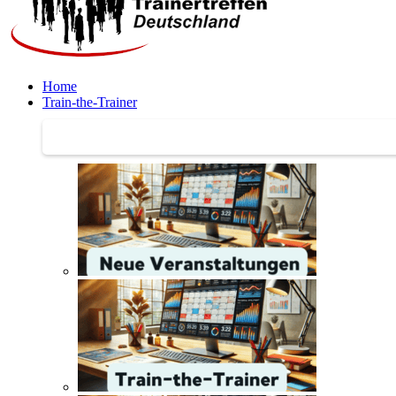
Home
Train-the-Trainer
Train-the-Trainer