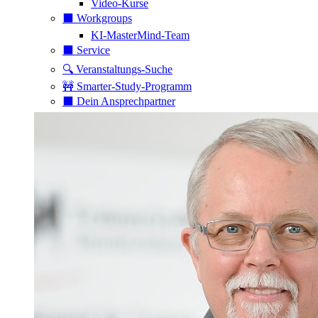
Video-Kurse
⬛️ Workgroups
KI-MasterMind-Team
⬛️ Service
🔍 Veranstaltungs-Suche
🚧 Smarter-Study-Programm
⬛️ Dein Ansprechpartner