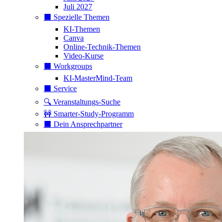
Juli 2027
⬛️ Spezielle Themen
KI-Themen
Canva
Online-Technik-Themen
Video-Kurse
⬛️ Workgroups
KI-MasterMind-Team
⬛️ Service
🔍 Veranstaltungs-Suche
🚧 Smarter-Study-Programm
⬛️ Dein Ansprechpartner