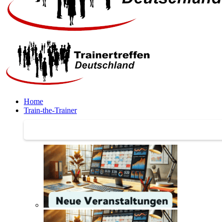
Home
Train-the-Trainer
Train-the-Trainer