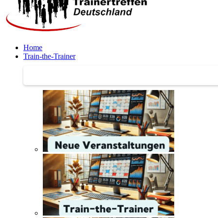
Home
Train-the-Trainer
Train-the-Trainer