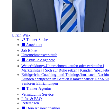
Ulrich Wiek
🔎 Trainer-Suche
⬛️ Angebote:
Job-Börse
Unternehmensverkäufe
⬛️ Aktuelle Angebote
Weiterbildungs-Unternehmen kaufen oder verkaufen |
Markteinstieg | Sich zur Ruhe setzen | Kunden "abzugeb
Erfolgreiche Coaching- und Trainingsfirma sucht Nachfo
Kunden abzugeben im Bereich Krankenhäuser, Reha-Kli
Senioren-Einrichtungen
⬛️ Trainer-Agentur
Vermittlungs-Service
Infos & FAQ
Referenzen
⬛️ Dein Ansprechpartner