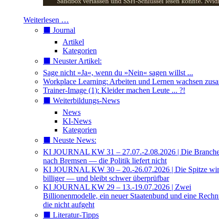
Weiterlesen …
⬛️ Journal
Artikel
Kategorien
⬛️ Neuster Artikel:
Sage nicht »Ja«, wenn du »Nein« sagen willst ...
Workplace Learning: Arbeiten und Lernen wachsen zu
Trainer-Image (1): Kleider machen Leute ... ?!
⬛️ Weiterbildungs-News
News
KI-News
Kategorien
⬛️ Neuste News:
KI JOURNAL KW 31 – 27.07.-2.08.2026 | Die Branche 
nach Bremsen — die Politik liefert nicht
KI JOURNAL KW 30 – 20.-26.07.2026 | Die Spitze wi
billiger — und bleibt schwer überprüfbar
KI JOURNAL KW 29 – 13.-19.07.2026 | Zwei
Billionenmodelle, ein neuer Staatenbund und eine Rech
die nicht aufgeht
⬛️ Literatur-Tipps