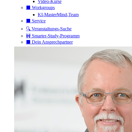
Video-Kurse
⬛️ Workgroups
KI-MasterMind-Team
⬛️ Service
🔍 Veranstaltungs-Suche
🚧 Smarter-Study-Programm
⬛️ Dein Ansprechpartner