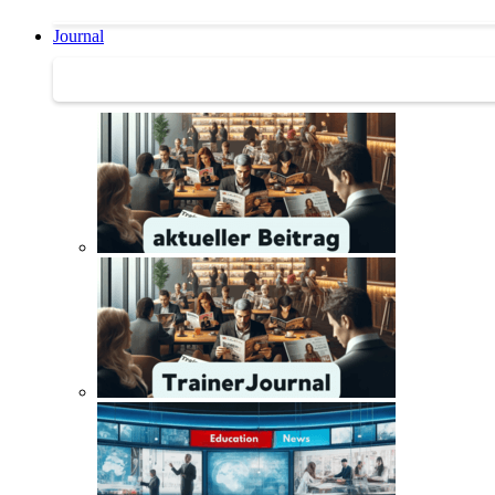
Journal
Journal | Weiterbildungs-News | Literatur-Tipps