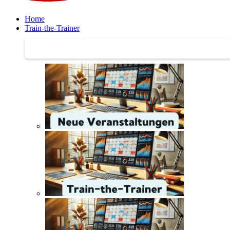
Home
Train-the-Trainer
Train-the-Trainer